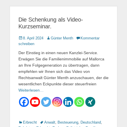
Die Schenkung als Video-
Kurzseminar.
Gepostet
8. April 2024
Autor
Günter Menth
Kommentar
am
schreiben
Der Einstieg in einen neuen Kanzlei-Service.
Erwägen Sie die Familienimmobilie auf Mallorca
an Ihre Folgegeneration zu übertragen, dann
empfehlen wir Ihnen sich das Video von
Rechtsanwalt Günter Menth anzuschauen, der die
wesentlichen Eckpunkte dieser steuerfreien
Weiterlesen…
Kategorien
Erbrecht
Tags
Anwalt
,
Besteuerung
,
Deutschland
,