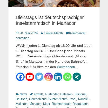
Dienstags ist deutschsprachiger
Inselstammtisch in Manacor
Gepostet
20. Mai 2024
Autor
Günter Menth
Kommentar
am
schreiben
WANN: jeden 1. Dienstag ab 18:00 Uhr und jeden
3. Dienstag ab 14:00 Uhr eines jeden Monats
WO: Veranstaltungsort Restaurant „Monte
Sinai“ in Manacor ( in der Nähe des Bahnhofs –
Estacion 6-8) Bitte melden
Weiterlesen…
Kategorien
News
Tags
Anwalt
,
Ausländer
,
Balearen
,
Bilingual
,
Deutsch
,
Deutschland
,
Günter Menth
,
Insel
,
Kanzlei
,
Mallorca
,
Manacor
,
Meer
,
Rechtsanwalt
,
Restaurant
,