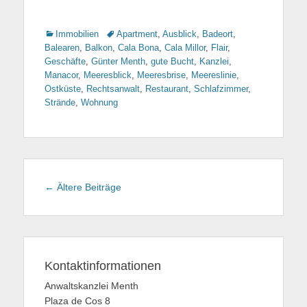
Kategorien
Immobilien
Tags
Apartment
,
Ausblick
,
Badeort
,
Balearen
,
Balkon
,
Cala Bona
,
Cala Millor
,
Flair
,
Geschäfte
,
Günter Menth
,
gute Bucht
,
Kanzlei
,
Manacor
,
Meeresblick
,
Meeresbrise
,
Meereslinie
,
Ostküste
,
Rechtsanwalt
,
Restaurant
,
Schlafzimmer
,
Strände
,
Wohnung
Beitragsnavigation
←
Ältere Beiträge
Kontaktinformationen
Anwaltskanzlei Menth
Plaza de Cos 8