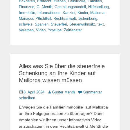
Eckdaten
,
Erbrecht
,
Ereben
,
Fallstricke
,
Familien
,
Finanzen
,
G. Menth
,
Gestaltungsmodell
,
Hilfestellung
,
Immobilie
,
Informationen
,
Kanzlei
,
Kinder
,
Mallorca
,
Manacor
,
Pflichtteil
,
Rechtsanwalt
,
Schenkung
,
schweiz
,
Spanien
,
Steuerfrei
,
Steuerwohnsitz
,
text
,
Vererben
,
Video
,
Yoytube
,
Zeitfenster
Alles was Sie über die steuerfreie
Schenkung an Ihre Kinder auf
Mallorca wissen müssen
Gepostet
8. April 2024
Autor
Günter Menth
Kommentar
am
schreiben
Erwägen Sie die Familienimmobilie auf Mallorca
an Ihre Folgegeneration zu übertragen? Dann
empfehlen wir Ihnen unser infomatives Video
anzuschauen, in dem Rechtsanwalt G.Menth die