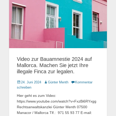
Video zur Bauamnestie 2024 auf
Mallorca. Machen Sie jetzt Ihre
illegale Finca zur legalen.
Gepostet
24. Juni 2024
Autor
Günter Menth
Kommentar
am
schreiben
Hier geht es zum Video:
https://www.youtube.com/watch?v=FxzBi6RYxgg
Rechtsanwaltskanzlei Günter Menth 07500
Manacor / Mallorca Tlf.: 971 55 93 77 E-mail: