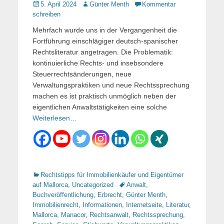
Gepostet
5. April 2024
Autor
Günter Menth
Kommentar
am
schreiben
Mehrfach wurde uns in der Vergangenheit die
Fortführung einschlägiger deutsch-spanischer
Rechtsliteratur angetragen. Die Problematik:
kontinuierliche Rechts- und insebsondere
Steuerrechtsänderungen, neue
Verwaltungspraktiken und neue Rechtssprechung
machen es ist praktisch unmöglich neben der
eigentlichen Anwaltstätigkeiten eine solche
Weiterlesen…
Kategorien
Rechtstipps für Immobilienkäufer und Eigentümer
auf Mallorca
,
Uncategorized
Tags
Anwalt
,
Buchveröffentlichung
,
Erbrecht
,
Günter Menth
,
Immobilienrecht
,
Informationen
,
Internetseite
,
Literatur
,
Mallorca
,
Manacor
,
Rechtsanwalt
,
Rechtssprechung
,