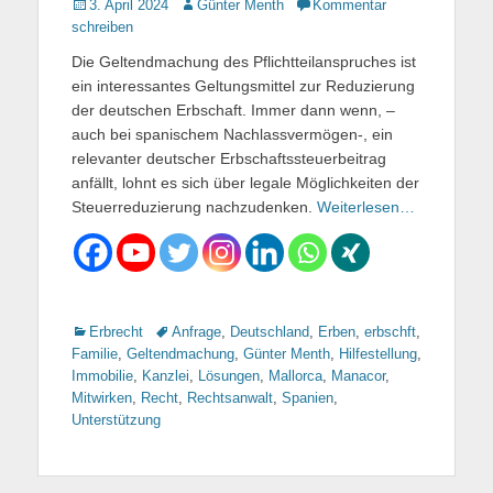
Gepostet
3. April 2024
Autor
Günter Menth
Kommentar
am
schreiben
Die Geltendmachung des Pflichtteilanspruches ist
ein interessantes Geltungsmittel zur Reduzierung
der deutschen Erbschaft. Immer dann wenn, –
auch bei spanischem Nachlassvermögen-, ein
relevanter deutscher Erbschaftssteuerbeitrag
anfällt, lohnt es sich über legale Möglichkeiten der
Steuerreduzierung nachzudenken.
Weiterlesen…
Kategorien
Erbrecht
Tags
Anfrage
,
Deutschland
,
Erben
,
erbschft
,
Familie
,
Geltendmachung
,
Günter Menth
,
Hilfestellung
,
Immobilie
,
Kanzlei
,
Lösungen
,
Mallorca
,
Manacor
,
Mitwirken
,
Recht
,
Rechtsanwalt
,
Spanien
,
Unterstützung