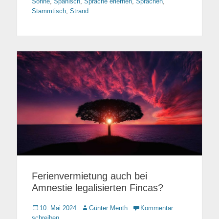
Sonne
,
Spanisch
,
Sprache erlernen
,
Sprachen
,
Stammtisch
,
Strand
Ferienvermietung auch bei
Amnestie legalisierten Fincas?
Gepostet
10. Mai 2024
Autor
Günter Menth
Kommentar
am
schreiben