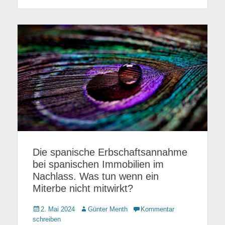
Die spanische Erbschaftsannahme
bei spanischen Immobilien im
Nachlass. Was tun wenn ein
Miterbe nicht mitwirkt?
Gepostet
2. Mai 2024
Autor
Günter Menth
Kommentar
am
schreiben