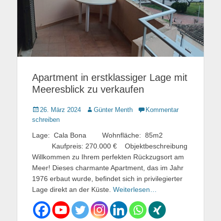
Apartment in erstklassiger Lage mit
Meeresblick zu verkaufen
Gepostet
26. März 2024
Autor
Günter Menth
Kommentar
am
schreiben
Lage: Cala Bona Wohnfläche: 85m2
Kaufpreis: 270.000 € Objektbeschreibung
Willkommen zu Ihrem perfekten Rückzugsort am
Meer! Dieses charmante Apartment, das im Jahr
1976 erbaut wurde, befindet sich in privilegierter
Lage direkt an der Küste.
Weiterlesen…