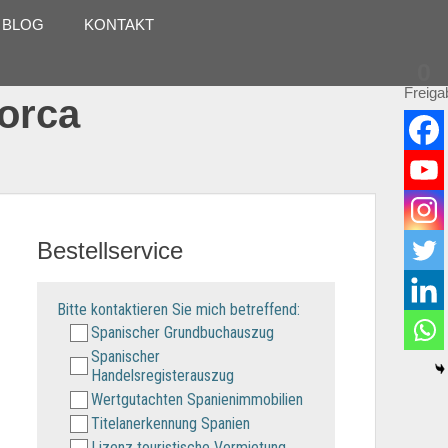
 BLOG
KONTAKT
0
Freiga
lorca
Bestellservice
Bitte kontaktieren Sie mich betreffend:
Spanischer Grundbuchauszug
Spanischer
Handelsregisterauszug
Wertgutachten Spanienimmobilien
Titelanerkennung Spanien
Lizenz touristische Vermietung