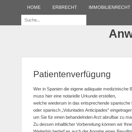
Erstes Menü
Zum
HOME
ERBRECHT
IMMOBILIENRECHT
Inhalt:
Suche
für:
Anwa
Patientenverfügung
Wer in Spanien die eigene adäquate medizinische 
muss hier eine notarielle Urkunde erstellen,
welche wiederum in das entsprechende spanische R
oder spanisch „Voluntades Anticipades“ eingetrag
um Sie für einen behandelnden Arzt abrufbar zu m
Zu dessen inhaltlicher Vorbereitung können wir Ihn
Weiterhin bedarf es auch der Angabe eines Bevollm