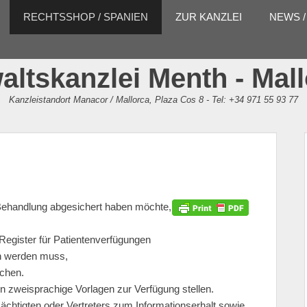
RECHTSSHOP / SPANIEN
ZUR KANZLEI
NEWS /
ltskanzlei Menth - Mal
Kanzleistandort Manacor / Mallorca, Plaza Cos 8 - Tel: +34 971 55 93 77
Behandlung abgesichert haben möchte,
egister für Patientenverfügungen
en werden muss,
achen.
en zweisprachige Vorlagen zur Verfügung stellen.
ächtigten oder Vertreters zum Informationserhalt sowie