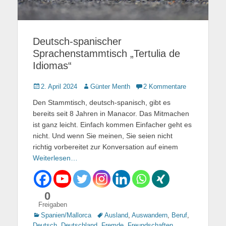
Deutsch-spanischer
Sprachenstammtisch „Tertulia de
Idiomas“
Gepostet
2. April 2024
Autor
Günter Menth
2 Kommentare
am
Den Stammtisch, deutsch-spanisch, gibt es
bereits seit 8 Jahren in Manacor. Das Mitmachen
ist ganz leicht. Einfach kommen Einfacher geht es
nicht. Und wenn Sie meinen, Sie seien nicht
richtig vorbereitet zur Konversation auf einem
Weiterlesen…
0
Freigaben
Kategorien
Spanien/Mallorca
Tags
Ausland
,
Auswandern
,
Beruf
,
Deutsch
,
Deutschland
,
Fremde
,
Freundschaften
,