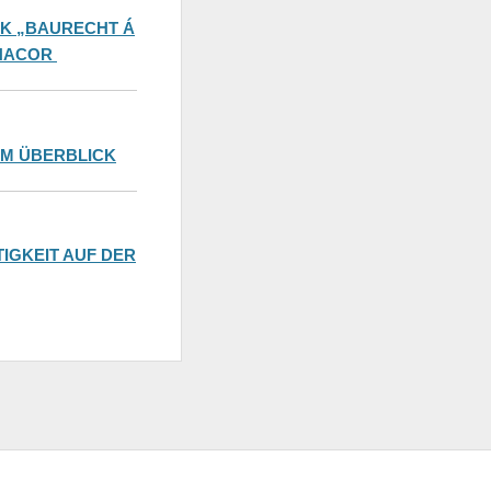
K „BAURECHT Á
ANACOR
IM ÜBERBLICK
GKEIT AUF DER