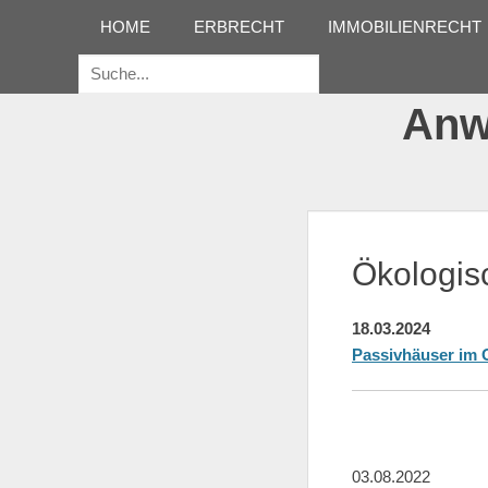
Erstes Menü
Zum
HOME
ERBRECHT
IMMOBILIENRECHT
Inhalt:
Suche
für:
Anwa
Ökologis
18.03.2024
Passivhäuser im 
03.08.2022