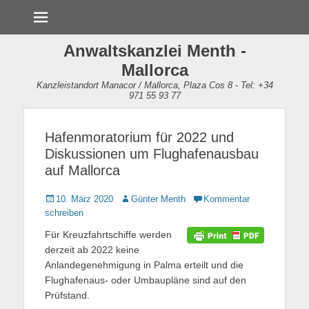
Menü
Anwaltskanzlei Menth -
Mallorca
Kanzleistandort Manacor / Mallorca, Plaza Cos 8 - Tel: +34
971 55 93 77
Hafenmoratorium für 2022 und
Diskussionen um Flughafenausbau
auf Mallorca
Gepostet
10. März 2020
Autor
Günter Menth
Kommentar
am
schreiben
Für Kreuzfahrtschiffe werden
derzeit ab 2022 keine
Anlandegenehmigung in Palma erteilt und die
Flughafenaus- oder Umbaupläne sind auf den
Prüfstand.