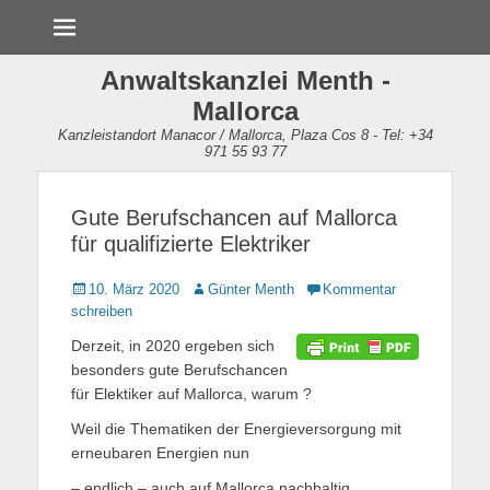
Menü
Anwaltskanzlei Menth -
Mallorca
Kanzleistandort Manacor / Mallorca, Plaza Cos 8 - Tel: +34
971 55 93 77
Gute Berufschancen auf Mallorca
für qualifizierte Elektriker
Gepostet
10. März 2020
Autor
Günter Menth
Kommentar
am
schreiben
Derzeit, in 2020 ergeben sich
besonders gute Berufschancen
für Elektiker auf Mallorca, warum ?
Weil die Thematiken der Energieversorgung mit
erneubaren Energien nun
– endlich – auch auf Mallorca nachhaltig