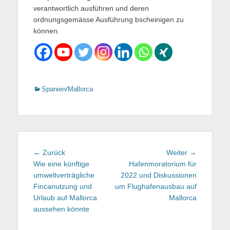
verantwortlich ausführen und deren
ordnungsgemässe Ausführung bscheinigen zu
können.
Kategorien
Spanien/Mallorca
Beitragsnavigation
← Zurück
Vorhergehender
Weiter →
Nächster
Wie eine künftige
Beitrag:
Hafenmoratorium für
Beitrag:
umweltverträgliche
2022 und Diskussionen
Fincanutzung und
um Flughafenausbau auf
Urlaub auf Mallorca
Mallorca
aussehen könnte