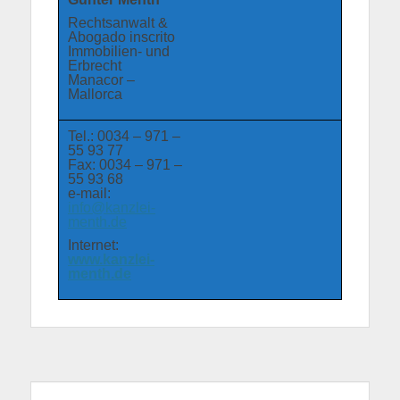
Rechtsanwalt &
Abogado inscrito
Immobilien- und
Erbrecht
Manacor –
Mallorca
Tel.: 0034 – 971 –
55 93 77
Fax: 0034 – 971 –
55 93 68
e-mail:
info@kanzlei-
menth.de
Internet:
www.kanzlei-
menth.de