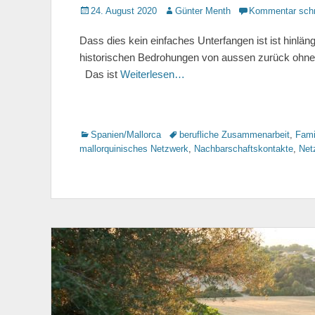
Gepostet
24. August 2020
Autor
Günter Menth
Kommentar schr
am
Dass dies kein einfaches Unterfangen ist ist hinläng
historischen Bedrohungen von aussen zurück ohne d
Das ist
Weiterlesen…
Kategorien
Spanien/Mallorca
Tags
berufliche Zusammenarbeit
,
Fami
mallorquinisches Netzwerk
,
Nachbarschaftskontakte
,
Net