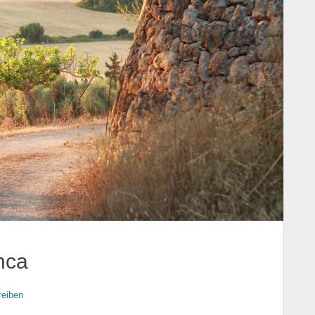
nca
eiben