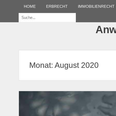
Erstes Menü
Zum
HOME
ERBRECHT
IMMOBILIENRECHT
Inhalt:
Suche
für:
Anwa
Monat:
August 2020