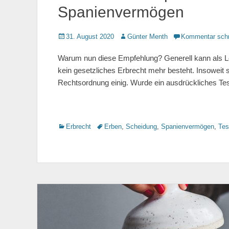
Spanienvermögen
Gepostet
31. August 2020
Autor
Günter Menth
Kommentar schr
am
Warum nun diese Empfehlung? Generell kann als Lei
kein gesetzliches Erbrecht mehr besteht. Insoweit 
Rechtsordnung einig. Wurde ein ausdrückliches T
Kategorien
Erbrecht
Tags
Erben
,
Scheidung
,
Spanienvermögen
,
Tes