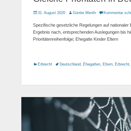
Gepostet
31. August 2020
Autor
Günter Menth
Kommentar schr
am
Spezifische gesetzliche Regelungen auf nationaler E
Ergebnis nach, entsprechenden Auslegungen bis hin 
Prioritätenreihenfolge; Ehegatte Kinder Eltern
Kategorien
Erbrecht
Tags
Deutschland
,
Ehegatten
,
Eltern
,
Erbrecht