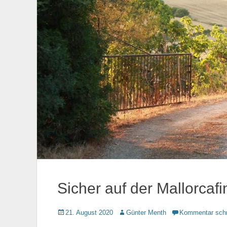
Sicher auf der Mallorcafi
Gepostet
21. August 2020
Autor
Günter Menth
Kommentar schr
am