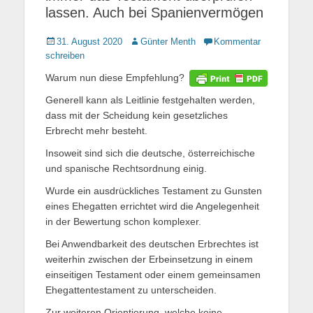
lassen. Auch bei Spanienvermögen
Gepostet
31. August 2020
Autor
Günter Menth
Kommentar
am
schreiben
Warum nun diese Empfehlung?
Generell kann als Leitlinie festgehalten werden,
dass mit der Scheidung kein gesetzliches
Erbrecht mehr besteht.
Insoweit sind sich die deutsche, österreichische
und spanische Rechtsordnung einig.
Wurde ein ausdrückliches Testament zu Gunsten
eines Ehegatten errichtet wird die Angelegenheit
in der Bewertung schon komplexer.
Bei Anwendbarkeit des deutschen Erbrechtes ist
weiterhin zwischen der Erbeinsetzung in einem
einseitigen Testament oder einem gemeinsamen
Ehegattentestament zu unterscheiden.
Zur weiteren Orientierung, welche keine