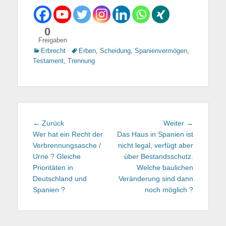
0
Freigaben
Kategorien
Erbrecht
Tags
Erben
,
Scheidung
,
Spanienvermögen
,
Testament
,
Trennung
Beitragsnavigation
← Zurück
Vorhergehender
Weiter →
Nächster
Wer hat ein Recht der
Beitrag:
Das Haus in Spanien ist
Beitrag:
Verbrennungsasche /
nicht legal, verfügt aber
Urne ? Gleiche
über Bestandsschutz.
Prioritäten in
Welche baulichen
Deutschland und
Veränderung sind dann
Spanien ?
noch möglich ?