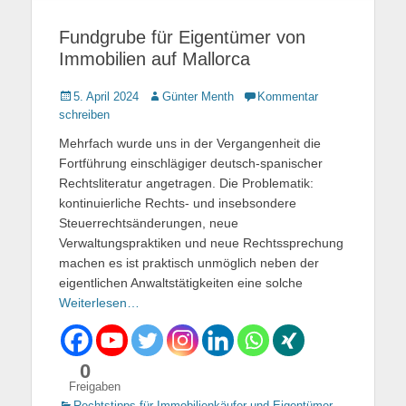
Fundgrube für Eigentümer von
Immobilien auf Mallorca
Gepostet
5. April 2024
Autor
Günter Menth
Kommentar
am
schreiben
Mehrfach wurde uns in der Vergangenheit die
Fortführung einschlägiger deutsch-spanischer
Rechtsliteratur angetragen. Die Problematik:
kontinuierliche Rechts- und insebsondere
Steuerrechtsänderungen, neue
Verwaltungspraktiken und neue Rechtssprechung
machen es ist praktisch unmöglich neben der
eigentlichen Anwaltstätigkeiten eine solche
Weiterlesen…
0
Freigaben
Kategorien
Rechtstipps für Immobilienkäufer und Eigentümer