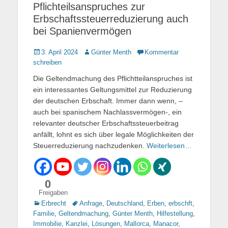
Pflichteilsanspruches zur
Erbschaftssteuerreduzierung auch
bei Spanienvermögen
Gepostet
3. April 2024
Autor
Günter Menth
Kommentar
am
schreiben
Die Geltendmachung des Pflichtteilanspruches ist
ein interessantes Geltungsmittel zur Reduzierung
der deutschen Erbschaft. Immer dann wenn, –
auch bei spanischem Nachlassvermögen-, ein
relevanter deutscher Erbschaftssteuerbeitrag
anfällt, lohnt es sich über legale Möglichkeiten der
Steuerreduzierung nachzudenken.
Weiterlesen…
0
Freigaben
Kategorien
Erbrecht
Tags
Anfrage
,
Deutschland
,
Erben
,
erbschft
,
Familie
,
Geltendmachung
,
Günter Menth
,
Hilfestellung
,
Immobilie
,
Kanzlei
,
Lösungen
,
Mallorca
,
Manacor
,