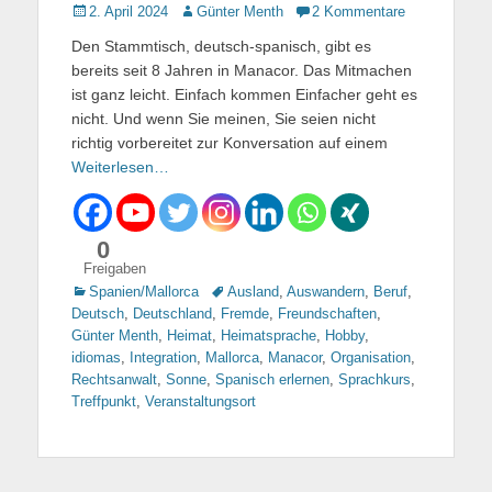
Gepostet
2. April 2024
Autor
Günter Menth
2 Kommentare
am
Den Stammtisch, deutsch-spanisch, gibt es
bereits seit 8 Jahren in Manacor. Das Mitmachen
ist ganz leicht. Einfach kommen Einfacher geht es
nicht. Und wenn Sie meinen, Sie seien nicht
richtig vorbereitet zur Konversation auf einem
Weiterlesen…
0
Freigaben
Kategorien
Spanien/Mallorca
Tags
Ausland
,
Auswandern
,
Beruf
,
Deutsch
,
Deutschland
,
Fremde
,
Freundschaften
,
Günter Menth
,
Heimat
,
Heimatsprache
,
Hobby
,
idiomas
,
Integration
,
Mallorca
,
Manacor
,
Organisation
,
Rechtsanwalt
,
Sonne
,
Spanisch erlernen
,
Sprachkurs
,
Treffpunkt
,
Veranstaltungsort