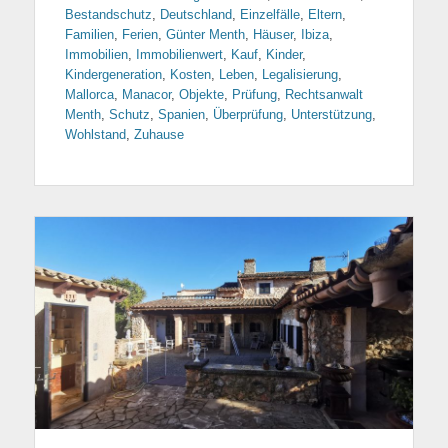
Bestandschutz
,
Deutschland
,
Einzelfälle
,
Eltern
,
Familien
,
Ferien
,
Günter Menth
,
Häuser
,
Ibiza
,
Immobilien
,
Immobilienwert
,
Kauf
,
Kinder
,
Kindergeneration
,
Kosten
,
Leben
,
Legalisierung
,
Mallorca
,
Manacor
,
Objekte
,
Prüfung
,
Rechtsanwalt
Menth
,
Schutz
,
Spanien
,
Überprüfung
,
Unterstützung
,
Wohlstand
,
Zuhause