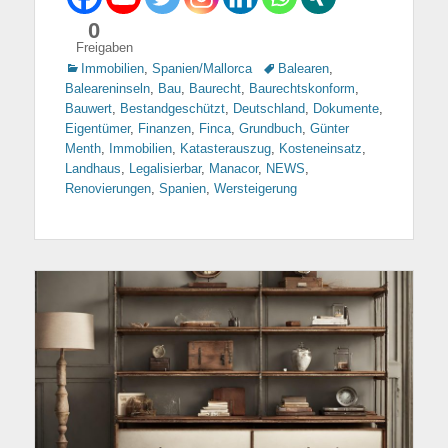
0
Freigaben
Kategorien
Immobilien
,
Spanien/Mallorca
Tags
Balearen
,
Baleareninseln
,
Bau
,
Baurecht
,
Baurechtskonform
,
Bauwert
,
Bestandgeschützt
,
Deutschland
,
Dokumente
,
Eigentümer
,
Finanzen
,
Finca
,
Grundbuch
,
Günter
Menth
,
Immobilien
,
Katasterauszug
,
Kosteneinsatz
,
Landhaus
,
Legalisierbar
,
Manacor
,
NEWS
,
Renovierungen
,
Spanien
,
Wersteigerung