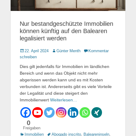
Nur bestandgeschützte Immobilien
können künftig auf den Balearen
legalisiert werden
Gepostet
22. April 2024
Autor
Günter Menth
Kommentar
am
schreiben
Dies gilt jedenfalls für Immobilien im ländlichen
Bereich und wenn das Objekt nicht mehr
abgerissen werden kann und es mit Kosten
verbunden ist. Andererseits gibt es viele Vorteile
der Legalität und diese steigert den
Immobilienwert
Weiterlesen…
0
Freigaben
Kategorien
Immobilien
Tags
Abogado inscrito
,
Baleareninseln
,