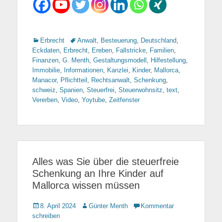
Kategorien
Erbrecht
Tags
Anwalt
,
Besteuerung
,
Deutschland
,
Eckdaten
,
Erbrecht
,
Ereben
,
Fallstricke
,
Familien
,
Finanzen
,
G. Menth
,
Gestaltungsmodell
,
Hilfestellung
,
Immobilie
,
Informationen
,
Kanzlei
,
Kinder
,
Mallorca
,
Manacor
,
Pflichtteil
,
Rechtsanwalt
,
Schenkung
,
schweiz
,
Spanien
,
Steuerfrei
,
Steuerwohnsitz
,
text
,
Vererben
,
Video
,
Yoytube
,
Zeitfenster
Alles was Sie über die steuerfreie
Schenkung an Ihre Kinder auf
Mallorca wissen müssen
Gepostet
8. April 2024
Autor
Günter Menth
Kommentar
am
schreiben