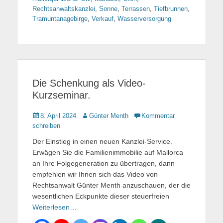
Rechtsanwaltskanzlei
,
Sonne
,
Terrassen
,
Tiefbrunnen
,
Tramuntanagebirge
,
Verkauf
,
Wasserversorgung
Die Schenkung als Video-
Kurzseminar.
Gepostet
8. April 2024
Autor
Günter Menth
Kommentar
am
schreiben
Der Einstieg in einen neuen Kanzlei-Service.
Erwägen Sie die Familienimmobilie auf Mallorca
an Ihre Folgegeneration zu übertragen, dann
empfehlen wir Ihnen sich das Video von
Rechtsanwalt Günter Menth anzuschauen, der die
wesentlichen Eckpunkte dieser steuerfreien
Weiterlesen…