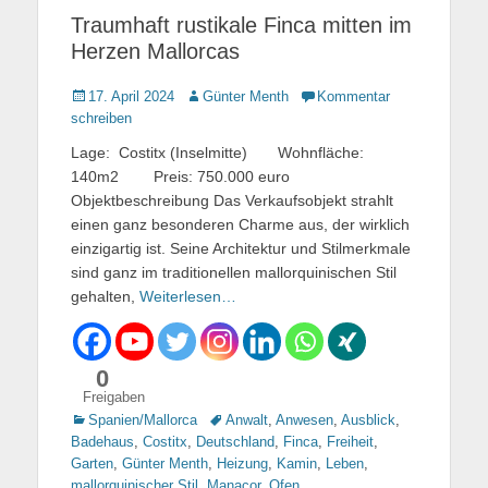
Traumhaft rustikale Finca mitten im
Herzen Mallorcas
Gepostet
17. April 2024
Autor
Günter Menth
Kommentar
am
schreiben
Lage: Costitx (Inselmitte) Wohnfläche:
140m2 Preis: 750.000 euro
Objektbeschreibung Das Verkaufsobjekt strahlt
einen ganz besonderen Charme aus, der wirklich
einzigartig ist. Seine Architektur und Stilmerkmale
sind ganz im traditionellen mallorquinischen Stil
gehalten,
Weiterlesen…
0
Freigaben
Kategorien
Spanien/Mallorca
Tags
Anwalt
,
Anwesen
,
Ausblick
,
Badehaus
,
Costitx
,
Deutschland
,
Finca
,
Freiheit
,
Garten
,
Günter Menth
,
Heizung
,
Kamin
,
Leben
,
mallorquinischer Stil
,
Manacor
,
Ofen
,