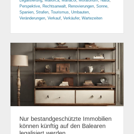
Legalisierung
,
Mallorca
,
Manacor
,
Moratorium
,
Natur
,
Perspektive
,
Rechtsanwalt
,
Renovierungen
,
Sonne
,
Spanien
,
Strafen
,
Tourismus
,
Umbauten
,
Veränderungen
,
Verkauf
,
Verkäufer
,
Wartezeiten
Nur bestandgeschützte Immobilien
können künftig auf den Balearen
legalisiert werden