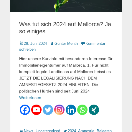
Was tut sich 2024 auf Mallorca? Ja,
so einiges.
Gepostet
28. Juni 2024
Autor
Günter Menth
Kommentar
am
schreiben
Hier unsere Kurzinfo mit besonderen Interesse für
Immobilieneigentümer auf Mallorca. 1. Für nicht
komplett legale Landfincas auf Mallorca heisst es:
JETZT DIE LEGALISIERUNG NACH DEM
AMNESTIEGESETZ 2024 EINLEITEN. Die
politischen Hürden sind seit Juni 2024
Weiterlesen…
Kategorien
News
,
Uncategorized
Tags
2024
,
Amnestie
,
Balearen
,