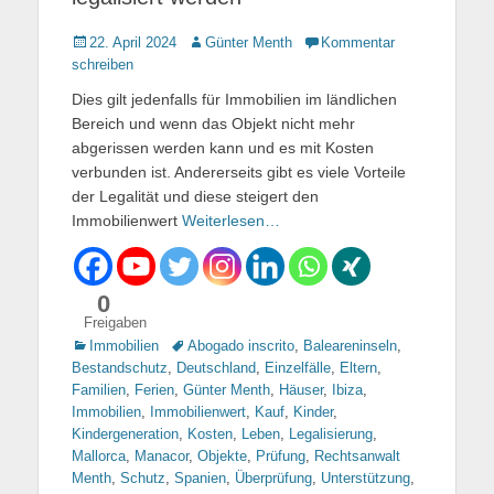
Gepostet
22. April 2024
Autor
Günter Menth
Kommentar
am
schreiben
Dies gilt jedenfalls für Immobilien im ländlichen
Bereich und wenn das Objekt nicht mehr
abgerissen werden kann und es mit Kosten
verbunden ist. Andererseits gibt es viele Vorteile
der Legalität und diese steigert den
Immobilienwert
Weiterlesen…
0
Freigaben
Kategorien
Immobilien
Tags
Abogado inscrito
,
Baleareninseln
,
Bestandschutz
,
Deutschland
,
Einzelfälle
,
Eltern
,
Familien
,
Ferien
,
Günter Menth
,
Häuser
,
Ibiza
,
Immobilien
,
Immobilienwert
,
Kauf
,
Kinder
,
Kindergeneration
,
Kosten
,
Leben
,
Legalisierung
,
Mallorca
,
Manacor
,
Objekte
,
Prüfung
,
Rechtsanwalt
Menth
,
Schutz
,
Spanien
,
Überprüfung
,
Unterstützung
,