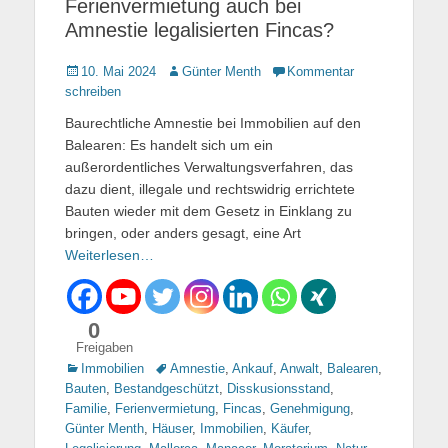
Ferienvermietung auch bei
Amnestie legalisierten Fincas?
Gepostet
10. Mai 2024
Autor
Günter Menth
Kommentar
am
schreiben
Baurechtliche Amnestie bei Immobilien auf den
Balearen: Es handelt sich um ein
außerordentliches Verwaltungsverfahren, das
dazu dient, illegale und rechtswidrig errichtete
Bauten wieder mit dem Gesetz in Einklang zu
bringen, oder anders gesagt, eine Art
Weiterlesen…
0
Freigaben
Kategorien
Immobilien
Tags
Amnestie
,
Ankauf
,
Anwalt
,
Balearen
,
Bauten
,
Bestandgeschützt
,
Disskusionsstand
,
Familie
,
Ferienvermietung
,
Fincas
,
Genehmigung
,
Günter Menth
,
Häuser
,
Immobilien
,
Käufer
,