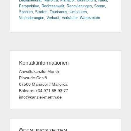
Legalisierung
,
Mallorca
,
Manacor
,
Moratorium
,
Natur
,
Perspektive
,
Rechtsanwalt
,
Renovierungen
,
Sonne
,
Spanien
,
Strafen
,
Tourismus
,
Umbauten
,
Veränderungen
,
Verkauf
,
Verkäufer
,
Wartezeiten
Kontaktinformationen
Anwaltskanzlei Menth
Plaza de Cos 8
07500 Manacor / Mallorca
Baleares+34 971 55 93 77
info@kanzlei-menth.de
ÖFFNUNGSZEITEN