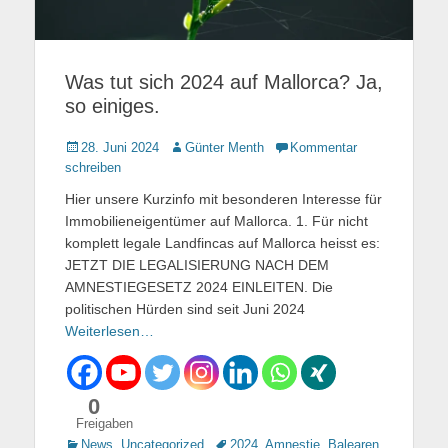
Was tut sich 2024 auf Mallorca? Ja,
so einiges.
Gepostet
28. Juni 2024
Autor
Günter Menth
Kommentar
am
schreiben
Hier unsere Kurzinfo mit besonderen Interesse für
Immobilieneigentümer auf Mallorca. 1. Für nicht
komplett legale Landfincas auf Mallorca heisst es:
JETZT DIE LEGALISIERUNG NACH DEM
AMNESTIEGESETZ 2024 EINLEITEN. Die
politischen Hürden sind seit Juni 2024
Weiterlesen…
0
Freigaben
Kategorien
News
,
Uncategorized
Tags
2024
,
Amnestie
,
Balearen
,