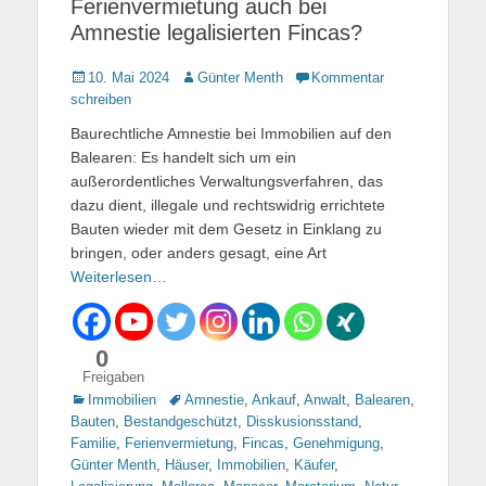
Ferienvermietung auch bei
Amnestie legalisierten Fincas?
Gepostet
10. Mai 2024
Autor
Günter Menth
Kommentar
am
schreiben
Baurechtliche Amnestie bei Immobilien auf den
Balearen: Es handelt sich um ein
außerordentliches Verwaltungsverfahren, das
dazu dient, illegale und rechtswidrig errichtete
Bauten wieder mit dem Gesetz in Einklang zu
bringen, oder anders gesagt, eine Art
Weiterlesen…
0
Freigaben
Kategorien
Immobilien
Tags
Amnestie
,
Ankauf
,
Anwalt
,
Balearen
,
Bauten
,
Bestandgeschützt
,
Disskusionsstand
,
Familie
,
Ferienvermietung
,
Fincas
,
Genehmigung
,
Günter Menth
,
Häuser
,
Immobilien
,
Käufer
,