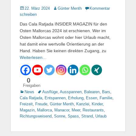
Gepostet
22. März 2024
Autor
Günter Menth
Kommentar
am
schreiben
Das Cala Ratjada INSIDER MAGAZIN für den
Osten Mallorcas 2024 ist erschienen. Wer im
Osten Mallorcas wohnt oder hier Urlaub macht,
hat damit eine wertvolle Orientierung an der
Hand. Haben Sie keinen direkten Zugang, zu
Weiterlesen…
0
Freigaben
Kategorien
News
Tags
Ausflüge
,
Ausspannen
,
Balearen
,
Bars
,
Cala Ratjada
,
Entspannen
,
Erholung
,
Essen
,
Familie
,
Freizeit
,
Freude
,
Günter Menth
,
Kanzlei
,
Kinder
,
Magazin
,
Mallorca
,
Manacor
,
Meer
,
Restaurants
,
Richtungsweisend
,
Sonne
,
Spass
,
Strand
,
Urlaub