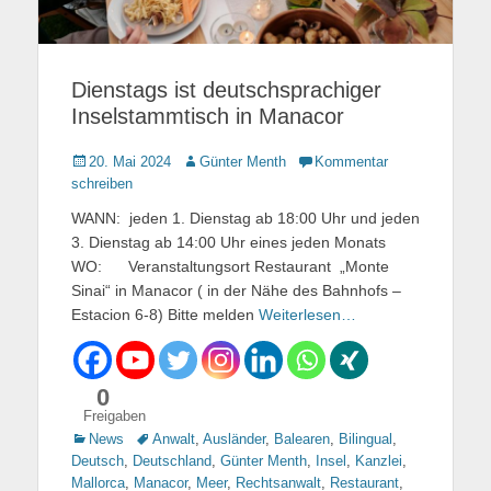
Dienstags ist deutschsprachiger
Inselstammtisch in Manacor
Gepostet
20. Mai 2024
Autor
Günter Menth
Kommentar
am
schreiben
WANN: jeden 1. Dienstag ab 18:00 Uhr und jeden
3. Dienstag ab 14:00 Uhr eines jeden Monats
WO: Veranstaltungsort Restaurant „Monte
Sinai“ in Manacor ( in der Nähe des Bahnhofs –
Estacion 6-8) Bitte melden
Weiterlesen…
0
Freigaben
Kategorien
News
Tags
Anwalt
,
Ausländer
,
Balearen
,
Bilingual
,
Deutsch
,
Deutschland
,
Günter Menth
,
Insel
,
Kanzlei
,
Mallorca
,
Manacor
,
Meer
,
Rechtsanwalt
,
Restaurant
,