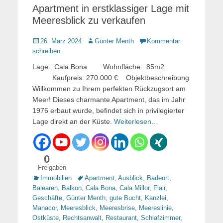
Apartment in erstklassiger Lage mit
Meeresblick zu verkaufen
Gepostet
26. März 2024
Autor
Günter Menth
Kommentar
am
schreiben
Lage: Cala Bona Wohnfläche: 85m2
Kaufpreis: 270.000 € Objektbeschreibung
Willkommen zu Ihrem perfekten Rückzugsort am
Meer! Dieses charmante Apartment, das im Jahr
1976 erbaut wurde, befindet sich in privilegierter
Lage direkt an der Küste.
Weiterlesen…
0
Freigaben
Kategorien
Immobilien
Tags
Apartment
,
Ausblick
,
Badeort
,
Balearen
,
Balkon
,
Cala Bona
,
Cala Millor
,
Flair
,
Geschäfte
,
Günter Menth
,
gute Bucht
,
Kanzlei
,
Manacor
,
Meeresblick
,
Meeresbrise
,
Meereslinie
,
Ostküste
,
Rechtsanwalt
,
Restaurant
,
Schlafzimmer
,