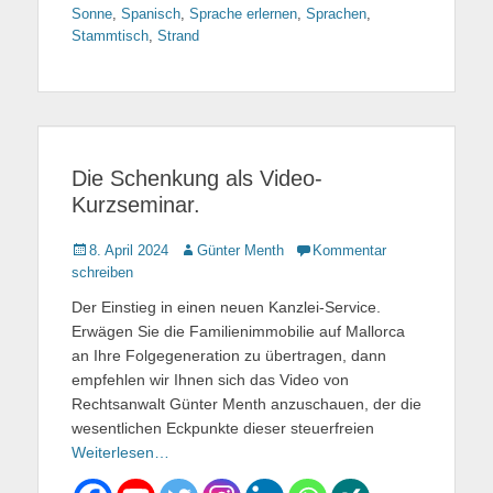
Sonne
,
Spanisch
,
Sprache erlernen
,
Sprachen
,
Stammtisch
,
Strand
Die Schenkung als Video-
Kurzseminar.
Gepostet
8. April 2024
Autor
Günter Menth
Kommentar
am
schreiben
Der Einstieg in einen neuen Kanzlei-Service.
Erwägen Sie die Familienimmobilie auf Mallorca
an Ihre Folgegeneration zu übertragen, dann
empfehlen wir Ihnen sich das Video von
Rechtsanwalt Günter Menth anzuschauen, der die
wesentlichen Eckpunkte dieser steuerfreien
Weiterlesen…