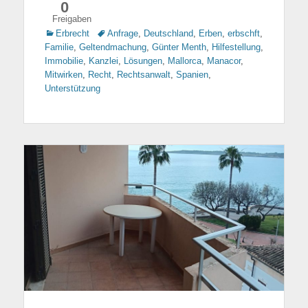
0
Freigaben
Kategorien
Erbrecht
Tags
Anfrage
,
Deutschland
,
Erben
,
erbschft
,
Familie
,
Geltendmachung
,
Günter Menth
,
Hilfestellung
,
Immobilie
,
Kanzlei
,
Lösungen
,
Mallorca
,
Manacor
,
Mitwirken
,
Recht
,
Rechtsanwalt
,
Spanien
,
Unterstützung