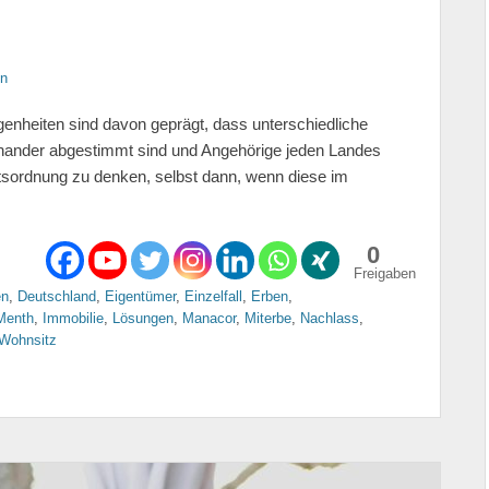
en
genheiten sind davon geprägt, dass unterschiedliche
einander abgestimmt sind und Angehörige jeden Landes
tsordnung zu denken, selbst dann, wenn diese im
0
Freigaben
en
,
Deutschland
,
Eigentümer
,
Einzelfall
,
Erben
,
Menth
,
Immobilie
,
Lösungen
,
Manacor
,
Miterbe
,
Nachlass
,
Wohnsitz