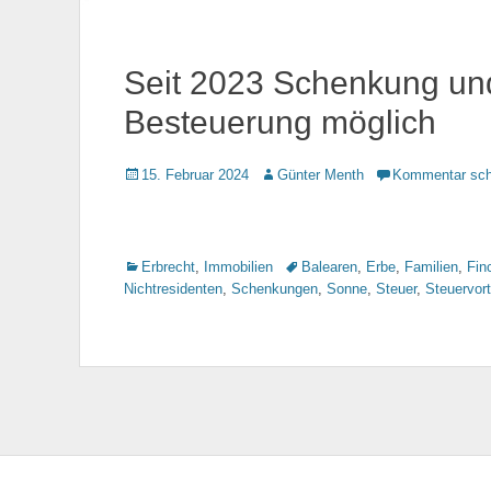
Seit 2023 Schenkung und
Besteuerung möglich
Gepostet
15. Februar 2024
Autor
Günter Menth
Kommentar sch
am
Kategorien
Erbrecht
,
Immobilien
Tags
Balearen
,
Erbe
,
Familien
,
Fin
Nichtresidenten
,
Schenkungen
,
Sonne
,
Steuer
,
Steuervort