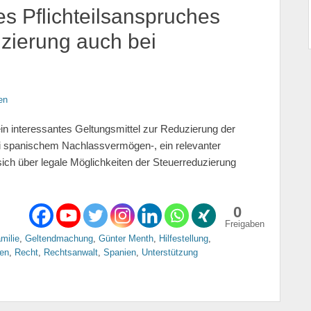
 Pflichteilsanspruches
uzierung auch bei
en
in interessantes Geltungsmittel zur Reduzierung der
i spanischem Nachlassvermögen-, ein relevanter
 sich über legale Möglichkeiten der Steuerreduzierung
0
Freigaben
milie
,
Geltendmachung
,
Günter Menth
,
Hilfestellung
,
ken
,
Recht
,
Rechtsanwalt
,
Spanien
,
Unterstützung