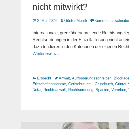
nicht mitwirkt?
Gepostet
2. Mai 2024
Autor
Günter Menth
Kommentar schreib
am
Internationale, grenzüberschreitende Rechtsangele
Rechtsordnungen in der Einzelfalllösung nicht auf
dazu tendieren in den Kategorien der eigenen Rech
Weiterlesen…
Kategorien
Erbrecht
Tags
Anwalt
,
Aufforderungsschreiben
,
Blockad
Erbschaftsannahme
,
Gerischtsurteil
,
Grundbuch
,
Günter 
Notar
,
Rechtsanwalt
,
Rechtsordnung
,
Spanien
,
Vererben
,