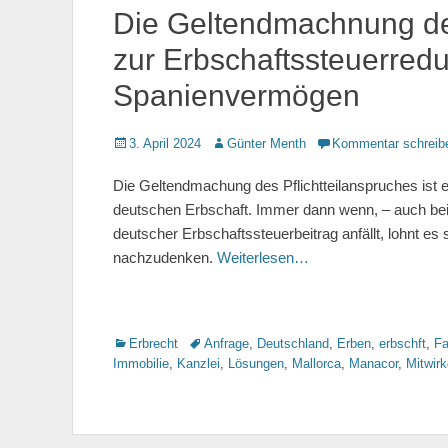
Die Geltendmachnung des
zur Erbschaftssteuerred
Spanienvermögen
Gepostet
3. April 2024
Autor
Günter Menth
Kommentar schreib
am
Die Geltendmachung des Pflichtteilanspruches ist e
deutschen Erbschaft. Immer dann wenn, – auch be
deutscher Erbschaftssteuerbeitrag anfällt, lohnt es
nachzudenken.
Weiterlesen…
Kategorien
Erbrecht
Tags
Anfrage
,
Deutschland
,
Erben
,
erbschft
,
Fa
Immobilie
,
Kanzlei
,
Lösungen
,
Mallorca
,
Manacor
,
Mitwir