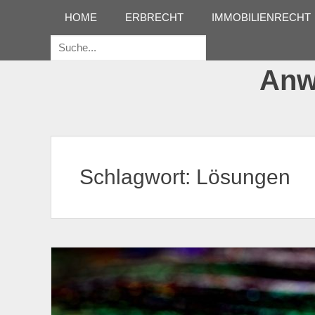
Erstes Menü
Zum
HOME
ERBRECHT
IMMOBILIENRECHT
Inhalt:
Suche
für:
Anwa
Schlagwort:
Lösungen