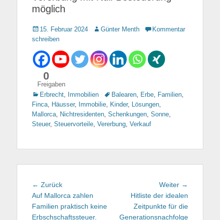
möglich
Gepostet
15. Februar 2024
Autor
Günter Menth
Kommentar
am
schreiben
0
Freigaben
Kategorien
Erbrecht
,
Immobilien
Tags
Balearen
,
Erbe
,
Familien
,
Finca
,
Häusser
,
Immobilie
,
Kinder
,
Lösungen
,
Mallorca
,
Nichtresidenten
,
Schenkungen
,
Sonne
,
Steuer
,
Steuervorteile
,
Vererbung
,
Verkauf
Beitragsnavigation
← Zurück
Vorhergehender
Weiter →
Nächster
Auf Mallorca zahlen
Beitrag:
Hitliste der idealen
Beitrag:
Familien praktisch keine
Zeitpunkte für die
Erbschschaftssteuer.
Generationsnachfolge