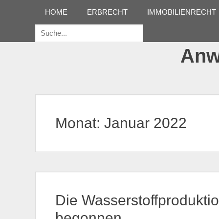
Erstes Menü
Zum
HOME
ERBRECHT
IMMOBILIENRECHT
Inhalt:
Suche
für:
Anwa
Monat:
Januar 2022
Die Wasserstoffproduktio
begonnen