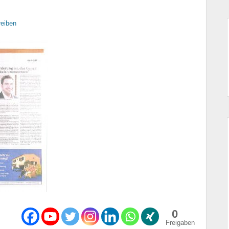
eiben
0
Freigaben