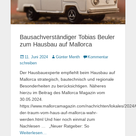
Bausachverständiger Tobias Beuler
zum Hausbau auf Mallorca
Gepostet
11. Juni 2024
Autor
Günter Menth
Kommentar
am
schreiben
Der Hausbauexperte empfiehlt beim Hausbau auf
Mallorca strategisch, bautechnisch und regionale
Besonderheiten zu berücksichtigen. Näheres
hierzu im Beitrag des Mallorca Magazin vom
30.05.2024.
https://www.mallorcamagazin.com/nachrichten/lokales/2024
der-traum-vom-haus-auf-mallorca-wahr-
werden.html Und hier noch einmal zum
Nachlesen … „Neuer Ratgeber: So
Weiterlesen…