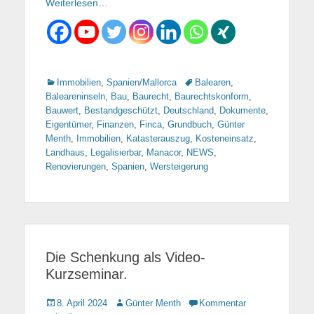
Weiterlesen…
Kategorien
Immobilien
,
Spanien/Mallorca
Tags
Balearen
,
Baleareninseln
,
Bau
,
Baurecht
,
Baurechtskonform
,
Bauwert
,
Bestandgeschützt
,
Deutschland
,
Dokumente
,
Eigentümer
,
Finanzen
,
Finca
,
Grundbuch
,
Günter
Menth
,
Immobilien
,
Katasterauszug
,
Kosteneinsatz
,
Landhaus
,
Legalisierbar
,
Manacor
,
NEWS
,
Renovierungen
,
Spanien
,
Wersteigerung
Die Schenkung als Video-
Kurzseminar.
Gepostet
8. April 2024
Autor
Günter Menth
Kommentar