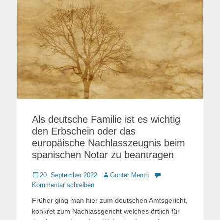
Als deutsche Familie ist es wichtig
den Erbschein oder das
europäische Nachlasszeugnis beim
spanischen Notar zu beantragen
Gepostet
20. September 2022
Autor
Günter Menth
am
Kommentar schreiben
Früher ging man hier zum deutschen Amtsgericht,
konkret zum Nachlassgericht welches örtlich für