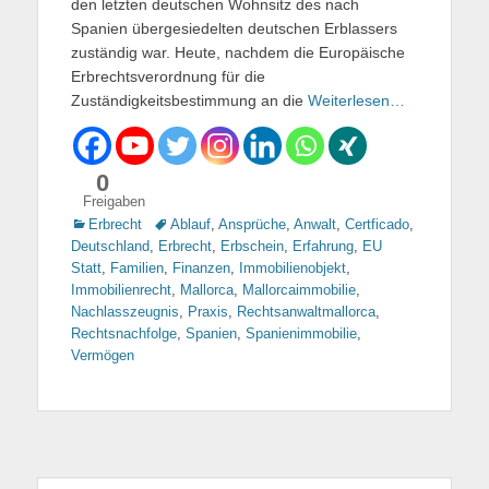
den letzten deutschen Wohnsitz des nach
Spanien übergesiedelten deutschen Erblassers
zuständig war. Heute, nachdem die Europäische
Erbrechtsverordnung für die
Zuständigkeitsbestimmung an die
Weiterlesen…
0
Freigaben
Kategorien
Erbrecht
Tags
Ablauf
,
Ansprüche
,
Anwalt
,
Certficado
,
Deutschland
,
Erbrecht
,
Erbschein
,
Erfahrung
,
EU
Statt
,
Familien
,
Finanzen
,
Immobilienobjekt
,
Immobilienrecht
,
Mallorca
,
Mallorcaimmobilie
,
Nachlasszeugnis
,
Praxis
,
Rechtsanwaltmallorca
,
Rechtsnachfolge
,
Spanien
,
Spanienimmobilie
,
Vermögen