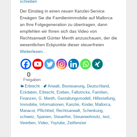
am
schreiben
Der Einstieg in einen neuen Kanzlei-Service.
Erwägen Sie die Familienimmobilie auf Mallorca
an Ihre Folgegeneration zu übertragen, dann
empfehlen wir Ihnen sich das Video von
Rechtsanwalt Günter Menth anzuschauen, der die
wesentlichen Eckpunkte dieser steuerfreien
Weiterlesen…
0
Freigaben
Kategorien
Erbrecht
Tags
Anwalt
,
Besteuerung
,
Deutschland
,
Eckdaten
,
Erbrecht
,
Ereben
,
Fallstricke
,
Familien
,
Finanzen
,
G. Menth
,
Gestaltungsmodell
,
Hilfestellung
,
Immobilie
,
Informationen
,
Kanzlei
,
Kinder
,
Mallorca
,
Manacor
,
Pflichtteil
,
Rechtsanwalt
,
Schenkung
,
schweiz
,
Spanien
,
Steuerfrei
,
Steuerwohnsitz
,
text
,
Vererben
,
Video
,
Yoytube
,
Zeitfenster