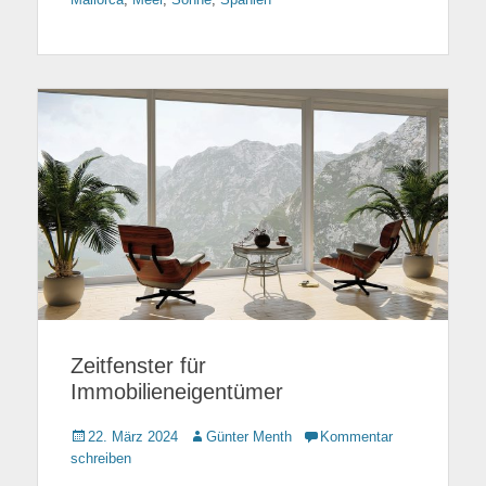
Zeitfenster für
Immobilieneigentümer
Gepostet
22. März 2024
Autor
Günter Menth
Kommentar
am
schreiben