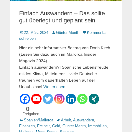
Einfach Auswandern – Das sollte
gut überlegt und geplant sein
Gepostet
22. März 2024
Autor
Günter Menth
Kommentar
am
schreiben
Hier ein sehr informativer Beitrag von Doris Kirch.
(Lesen Sie dazu auch im Mallorca Insider
Magazin 2024)
Einfach auswandern?! Spanische Lebensfreude,
mildes Klima, Mittelmeer – viele Deutsche
träumen vom dauerhaften Leben auf der
Urlaubsinsel
Weiterlesen…
0
Freigaben
Kategorien
Spanien/Mallorca
Tags
Arbeit
,
Auswandern
,
Finanzen
,
Freiheit
,
Geld
,
Günter Menth
,
Immobilien
,
Mallorca
,
Meer
,
Sonne
,
Spanien