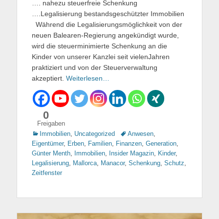
…. nahezu steuerfreie Schenkung
….Legalisierung bestandsgeschützter Immobilien
Während die Legalisierungsmöglichkeit von der
neuen Balearen-Regierung angekündigt wurde,
wird die steuerminimierte Schenkung an die
Kinder von unserer Kanzlei seit vielenJahren
praktiziert und von der Steuerverwaltung
akzeptiert.
Weiterlesen…
0
Freigaben
Kategorien
Immobilien
,
Uncategorized
Tags
Anwesen
,
Eigentümer
,
Erben
,
Familien
,
Finanzen
,
Generation
,
Günter Menth
,
Immobilien
,
Insider Magazin
,
Kinder
,
Legalisierung
,
Mallorca
,
Manacor
,
Schenkung
,
Schutz
,
Zeitfenster