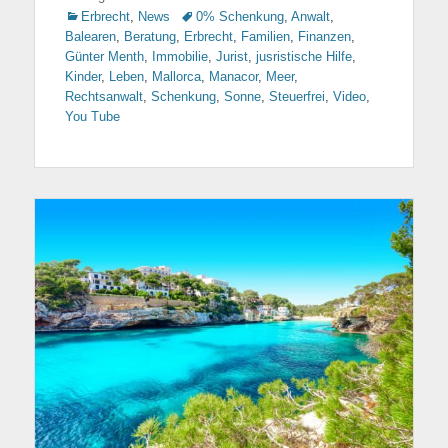
Kategorien
Erbrecht
,
News
Tags
0% Schenkung
,
Anwalt
,
Balearen
,
Beratung
,
Erbrecht
,
Familien
,
Finanzen
,
Günter Menth
,
Immobilie
,
Jurist
,
jusristische Hilfe
,
Kinder
,
Leben
,
Mallorca
,
Manacor
,
Meer
,
Rechtsanwalt
,
Schenkung
,
Sonne
,
Steuerfrei
,
Video
,
You Tube