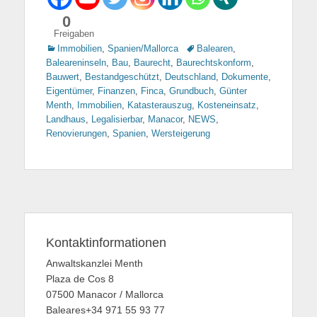
0
Freigaben
Kategorien
Immobilien
,
Spanien/Mallorca
Tags
Balearen
,
Baleareninseln
,
Bau
,
Baurecht
,
Baurechtskonform
,
Bauwert
,
Bestandgeschützt
,
Deutschland
,
Dokumente
,
Eigentümer
,
Finanzen
,
Finca
,
Grundbuch
,
Günter
Menth
,
Immobilien
,
Katasterauszug
,
Kosteneinsatz
,
Landhaus
,
Legalisierbar
,
Manacor
,
NEWS
,
Renovierungen
,
Spanien
,
Wersteigerung
Kontaktinformationen
Anwaltskanzlei Menth
Plaza de Cos 8
07500 Manacor / Mallorca
Baleares+34 971 55 93 77