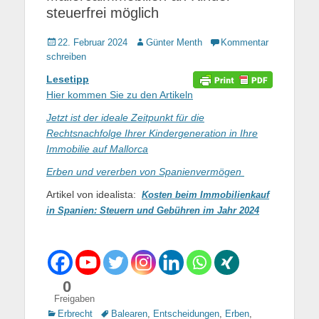
steuerfrei möglich
Gepostet
22. Februar 2024
Autor
Günter Menth
Kommentar
am
schreiben
Lesetipp
Hier kommen Sie zu den Artikeln
Jetzt ist der ideale Zeitpunkt für die
Rechtsnachfolge Ihrer Kindergeneration in Ihre
Immobilie auf Mallorca
Erben und vererben von Spanienvermögen
Artikel von idealista:
Kosten beim Immobilienkauf
in Spanien: Steuern und Gebühren im Jahr 2024
0
Freigaben
Kategorien
Erbrecht
Tags
Balearen
,
Entscheidungen
,
Erben
,