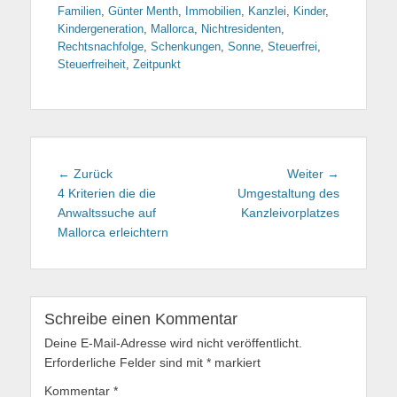
Familien
,
Günter Menth
,
Immobilien
,
Kanzlei
,
Kinder
,
Kindergeneration
,
Mallorca
,
Nichtresidenten
,
Rechtsnachfolge
,
Schenkungen
,
Sonne
,
Steuerfrei
,
Steuerfreiheit
,
Zeitpunkt
Beitragsnavigation
← Zurück
Vorhergehender
Weiter →
Nächster
4 Kriterien die die
Beitrag:
Umgestaltung des
Beitrag:
Anwaltssuche auf
Kanzleivorplatzes
Mallorca erleichtern
Schreibe einen Kommentar
Deine E-Mail-Adresse wird nicht veröffentlicht.
Erforderliche Felder sind mit
*
markiert
Kommentar
*