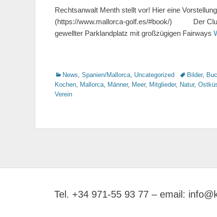
Rechtsanwalt Menth stellt vor! Hier eine Vorstellu
(https://www.mallorca-golf.es/#book/) Der Club d
gewellter Parklandplatz mit großzügigen Fairways
Kategorien
News
,
Spanien/Mallorca
,
Uncategorized
Tags
Bilder
,
Buc
Kochen
,
Mallorca
,
Männer
,
Meer
,
Mitglieder
,
Natur
,
Ostkü
Verein
Tel. +34 971-55 93 77 – email: info@