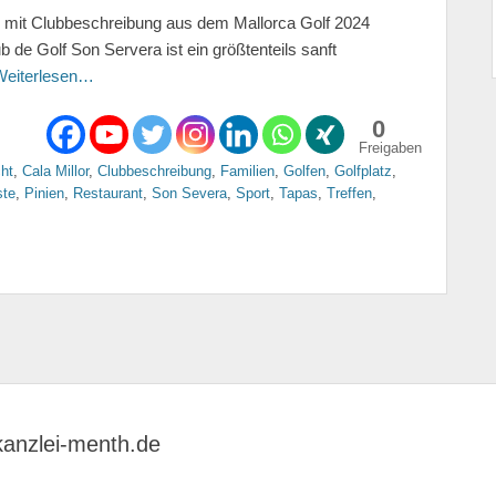
ng mit Clubbeschreibung aus dem Mallorca Golf 2024
e Golf Son Servera ist ein größtenteils sanft
Weiterlesen…
0
Freigaben
ht
,
Cala Millor
,
Clubbeschreibung
,
Familien
,
Golfen
,
Golfplatz
,
ste
,
Pinien
,
Restaurant
,
Son Severa
,
Sport
,
Tapas
,
Treffen
,
kanzlei-menth.de