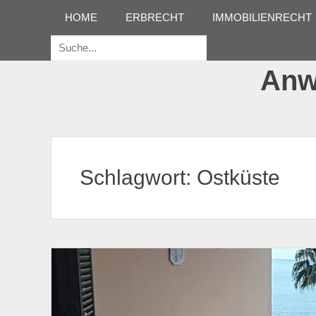
Erstes Menü
Zum
HOME
ERBRECHT
IMMOBILIENRECHT
Inhalt:
Suche
für:
Anwa
Schlagwort:
Ostküste