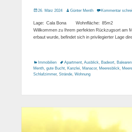
Gepostet
26. März 2024
Autor
Günter Menth
Kommentar schre
am
Lage: Cala Bona Wohnfläche: 85m2 Kauf
Willkommen zu Ihrem perfekten Rückzugsort am M
erbaut wurde, befindet sich in privilegierter Lage di
Kategorien
Immobilien
Tags
Apartment
,
Ausblick
,
Badeort
,
Balearen
Menth
,
gute Bucht
,
Kanzlei
,
Manacor
,
Meeresblick
,
Meere
Schlafzimmer
,
Strände
,
Wohnung