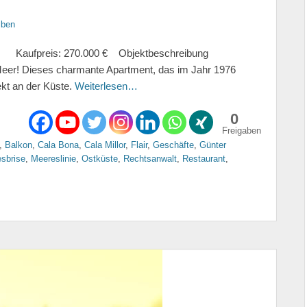
iben
preis: 270.000 € Objektbeschreibung
eer! Dieses charmante Apartment, das im Jahr 1976
rekt an der Küste.
Weiterlesen…
0
Freigaben
,
Balkon
,
Cala Bona
,
Cala Millor
,
Flair
,
Geschäfte
,
Günter
sbrise
,
Meereslinie
,
Ostküste
,
Rechtsanwalt
,
Restaurant
,