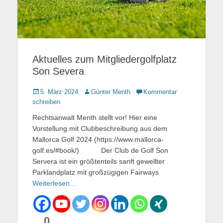
Aktuelles zum Mitgliedergolfplatz
Son Severa
Gepostet
5. März 2024
Autor
Günter Menth
Kommentar
am
schreiben
Rechtsanwalt Menth stellt vor! Hier eine
Vorstellung mit Clubbeschreibung aus dem
Mallorca Golf 2024 (https://www.mallorca-
golf.es/#book/) Der Club de Golf Son
Servera ist ein größtenteils sanft gewellter
Parklandplatz mit großzügigen Fairways
Weiterlesen…
0