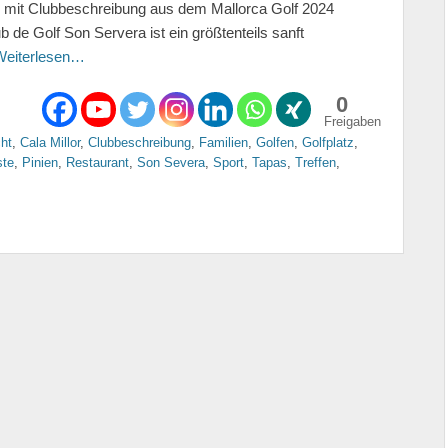
ng mit Clubbeschreibung aus dem Mallorca Golf 2024
e Golf Son Servera ist ein größtenteils sanft
Weiterlesen…
0
Freigaben
ht
,
Cala Millor
,
Clubbeschreibung
,
Familien
,
Golfen
,
Golfplatz
,
ste
,
Pinien
,
Restaurant
,
Son Severa
,
Sport
,
Tapas
,
Treffen
,