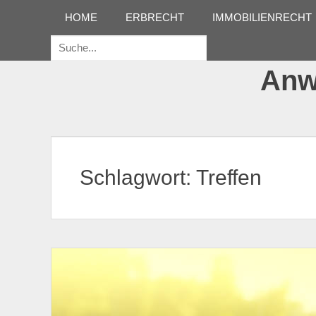
Erstes Menü
Zum
HOME
ERBRECHT
IMMOBILIENRECHT
Inhalt:
Suche
für:
Anwa
Schlagwort:
Treffen