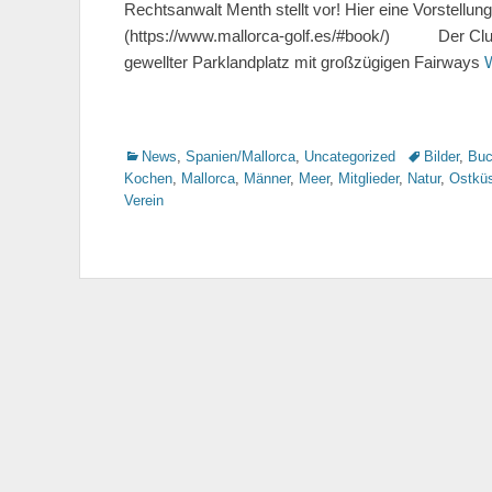
Rechtsanwalt Menth stellt vor! Hier eine Vorstellu
(https://www.mallorca-golf.es/#book/) Der Club d
gewellter Parklandplatz mit großzügigen Fairways
Kategorien
News
,
Spanien/Mallorca
,
Uncategorized
Tags
Bilder
,
Buc
Kochen
,
Mallorca
,
Männer
,
Meer
,
Mitglieder
,
Natur
,
Ostkü
Verein