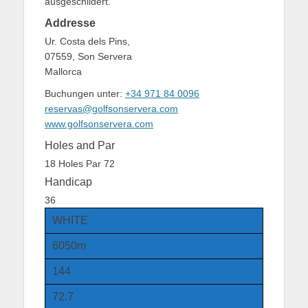
ausgeschildert.
Addresse
Ur. Costa dels Pins,
07559, Son Servera
Mallorca
Buchungen unter:
+34 971 84 0096
reservas@golfsonservera.com
www.golfsonservera.com
Holes and Par
18 Holes Par 72
Handicap
36
WHITE
6050m
144
72.7