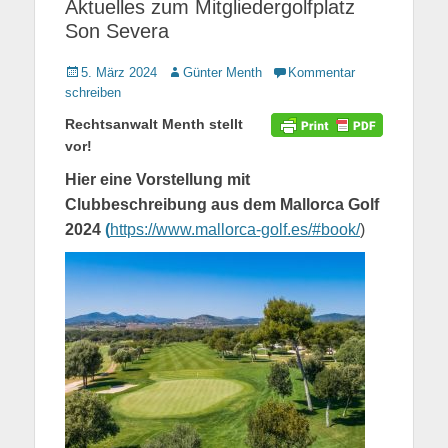
Aktuelles zum Mitgliedergolfplatz
Son Severa
Gepostet
5. März 2024
Autor
Günter Menth
Kommentar
am
schreiben
Rechtsanwalt Menth stellt
vor!
Hier eine Vorstellung mit
Clubbeschreibung aus dem Mallorca Golf
2024
(
https://www.mallorca-golf.es/#book/
)