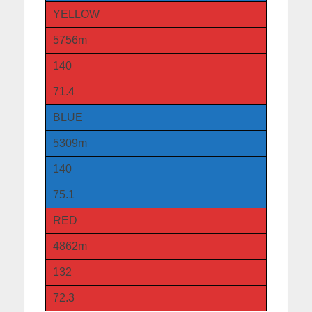
YELLOW
5756m
140
71.4
BLUE
5309m
140
75.1
RED
4862m
132
72.3