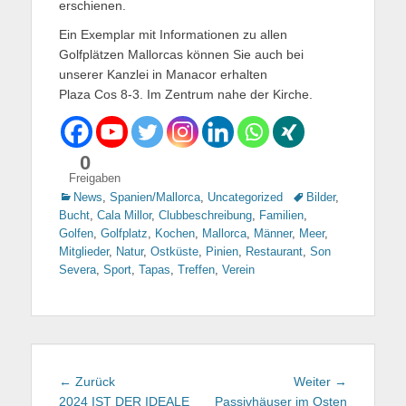
erschienen.
Ein Exemplar mit Informationen zu allen
Golfplätzen Mallorcas können Sie auch bei
unserer Kanzlei in Manacor erhalten
Plaza Cos 8-3. Im Zentrum nahe der Kirche.
0
Freigaben
Kategorien
News
,
Spanien/Mallorca
,
Uncategorized
Tags
Bilder
,
Bucht
,
Cala Millor
,
Clubbeschreibung
,
Familien
,
Golfen
,
Golfplatz
,
Kochen
,
Mallorca
,
Männer
,
Meer
,
Mitglieder
,
Natur
,
Ostküste
,
Pinien
,
Restaurant
,
Son
Severa
,
Sport
,
Tapas
,
Treffen
,
Verein
Beitragsnavigation
← Zurück
Vorhergehender
Weiter →
Nächster
2024 IST DER IDEALE
Beitrag:
Passivhäuser im Osten
Beitrag: