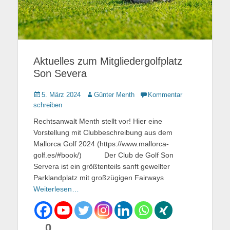
Aktuelles zum Mitgliedergolfplatz
Son Severa
Gepostet
5. März 2024
Autor
Günter Menth
Kommentar
am
schreiben
Rechtsanwalt Menth stellt vor! Hier eine
Vorstellung mit Clubbeschreibung aus dem
Mallorca Golf 2024 (https://www.mallorca-
golf.es/#book/) Der Club de Golf Son
Servera ist ein größtenteils sanft gewellter
Parklandplatz mit großzügigen Fairways
Weiterlesen…
0