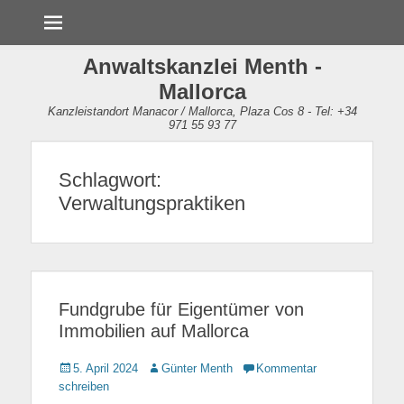
Menü
Anwaltskanzlei Menth -
Mallorca
Kanzleistandort Manacor / Mallorca, Plaza Cos 8 - Tel: +34
971 55 93 77
Schlagwort:
Verwaltungspraktiken
Fundgrube für Eigentümer von
Immobilien auf Mallorca
Gepostet
5. April 2024
Autor
Günter Menth
Kommentar
am
schreiben