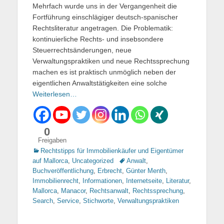
Mehrfach wurde uns in der Vergangenheit die
Fortführung einschlägiger deutsch-spanischer
Rechtsliteratur angetragen. Die Problematik:
kontinuierliche Rechts- und insebsondere
Steuerrechtsänderungen, neue
Verwaltungspraktiken und neue Rechtssprechung
machen es ist praktisch unmöglich neben der
eigentlichen Anwaltstätigkeiten eine solche
Weiterlesen…
0
Freigaben
Kategorien
Rechtstipps für Immobilienkäufer und Eigentümer
auf Mallorca
,
Uncategorized
Tags
Anwalt
,
Buchveröffentlichung
,
Erbrecht
,
Günter Menth
,
Immobilienrecht
,
Informationen
,
Internetseite
,
Literatur
,
Mallorca
,
Manacor
,
Rechtsanwalt
,
Rechtssprechung
,
Search
,
Service
,
Stichworte
,
Verwaltungspraktiken