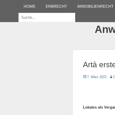
Erstes Menü
Zum
HOME
ERBRECHT
IMMOBILIENRECHT
Inhalt:
Suche
für:
Anwa
Artà erst
Gepostet
7. März 2022
Aut
G
am
Lokales als Verga