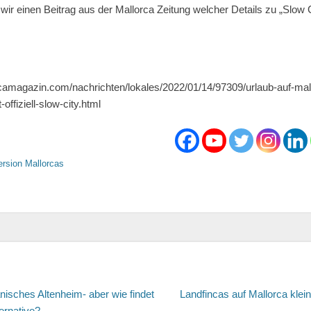
 wir einen Beitrag aus der Mallorca Zeitung welcher Details zu „Slow C
camagazin.com/nachrichten/lokales/2022/01/14/97309/urlaub-auf-mall
t-offiziell-slow-city.html
rsion Mallorcas
avigation
hender
anisches Altenheim- aber wie findet
Landfincas auf Mallorca klein
ternative?