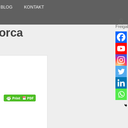
 BLOG
KONTAKT
0
Freiga
lorca