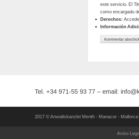
este servicio. El T
como encargado de
Derechos:
Acceder,
Información Adici
Tel. +34 971-55 93 77 – email: info@
2017 © Anwaltskanzlei Menth - Manacor - Mallorca 
Aviso Lega