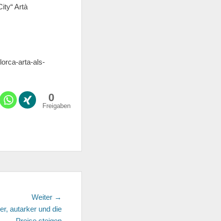
ity“ Artà
orca-arta-als-
0
Freigaben
Weiter →
Nächster
er, autarker und die
Beitrag:
Preise steigen