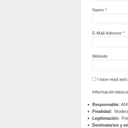
Name
*
E-Mail-Adresse
*
Website
I have read and 
Información básica
Responsable:
ANW
Finalidad:
Moderar
Legitimación:
Por 
Destinatarios y e