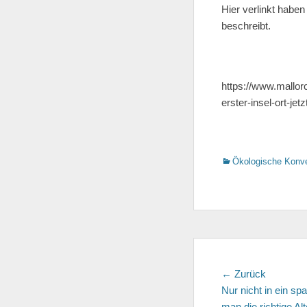
Hier verlinkt haben
beschreibt.
https://www.mallor
erster-insel-ort-jetz
Kategorien
Ökologische Konve
Beitragsn
← Zurück
Vorherge
Nur nicht in ein sp
Beitrag:
man die richtige Al