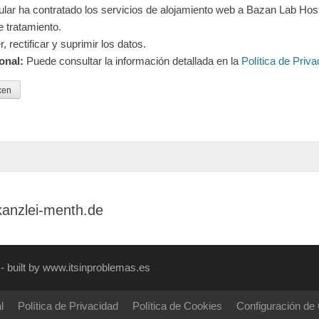
itular ha contratado los servicios de alojamiento web a Bazan Lab Hos
 tratamiento.
 rectificar y suprimir los datos.
onal:
Puede consultar la información detallada en la
Política de Priva
kanzlei-menth.de
- built by www.itsinproblemas.es
l
Política de Privacidad
Política de Cookies
Configuración de