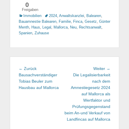
0
Freigaben
Kategorien
Immobilien
Tags
2024
,
Anwaltskanzlei
,
Balearen
,
Bauamnestie Balearen
,
Familie
,
Finca
,
Gesetz
,
Günter
Menth
,
Haus
,
Legal
,
Mallorca
,
Neu
,
Rechtsanwalt
,
Spanien
,
Zuhause
Beitragsnavigation
← Zurück
Vorhergehender
Weiter →
Nächster
Bausachverständiger
Beitrag:
Die Legalisierbarkeit
Beitrag:
Tobias Beuler zum
nach dem
Hausbau auf Mallorca
Amnestiegesetz 2024
auf Mallorca als
Wertfaktor und
Prüfungsgegenstand
beim An-und Verkauf von
Landfincas auf Mallorca