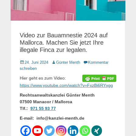
Video zur Bauamnestie 2024 auf
Mallorca. Machen Sie jetzt Ihre
illegale Finca zur legalen.
Gepostet
24. Juni 2024
Autor
Günter Menth
Kommentar
am
schreiben
Hier geht es zum Video:
https://www.youtube.com/watch?v=FxzBi6RYxgg
Rechtsanwaltskanzlei Günter Menth
07500 Manacor / Mallorca
Tlf.:
971 55 93 77
E-mail: info@kanzlei-menth.de