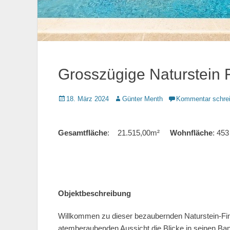
Grosszügige Naturstein F
Gepostet
18. März 2024
Autor
Günter Menth
Kommentar schre
am
Gesamtfläche
: 21.515,00m²
Wohnfläche
: 4
Objektbeschreibung
Willkommen zu dieser bezaubernden Naturstein-Fin
atemberaubenden Aussicht die Blicke in seinen Ban