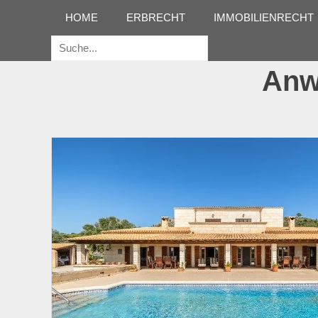
Erstes Menü
Zum
HOME
ERBRECHT
IMMOBILIENRECHT
Inhalt:
Suche
für:
Anwa