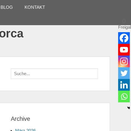
 BLOG
KONTAKT
0
Freiga
lorca
Suche
für:
Archive
März 2026