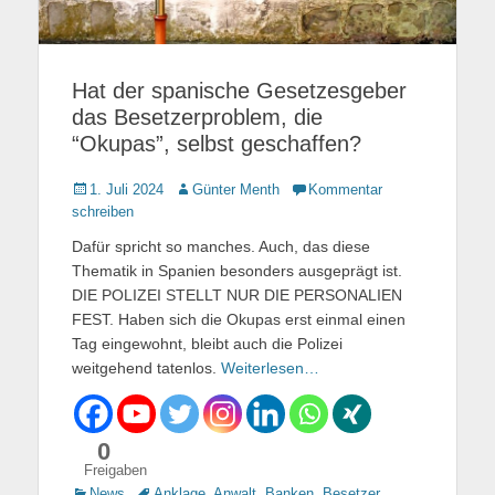
Hat der spanische Gesetzesgeber
das Besetzerproblem, die
“Okupas”, selbst geschaffen?
Gepostet
1. Juli 2024
Autor
Günter Menth
Kommentar
am
schreiben
Dafür spricht so manches. Auch, das diese
Thematik in Spanien besonders ausgeprägt ist.
DIE POLIZEI STELLT NUR DIE PERSONALIEN
FEST. Haben sich die Okupas erst einmal einen
Tag eingewohnt, bleibt auch die Polizei
weitgehend tatenlos.
Weiterlesen…
0
Freigaben
Kategorien
News
Tags
Anklage
,
Anwalt
,
Banken
,
Besetzer
,