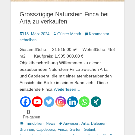
Grosszügige Naturstein Finca bei
Arta zu verkaufen
Gepostet
18. März 2024
Autor
Günter Menth
Kommentar
am
schreiben
Gesamtfläche: 21.515,00m² Wohnfläche: 453
m2 Kaufpreis: 1.995.000,00 €
Objektbeschreibung Willkommen zu dieser
bezaubernden Naturstein-Finca zwischen Arta
und Capdepera, die mit einer atemberaubenden
Aussicht die Blicke in seinen Bann zieht. Diese
einladende Finca
Weiterlesen…
0
Freigaben
Kategorien
Immobilien
,
News
Tags
Anwesen
,
Arta
,
Balearen
,
Brunnen
,
Capdepera
,
Finca
,
Garten
,
Gebiet
,