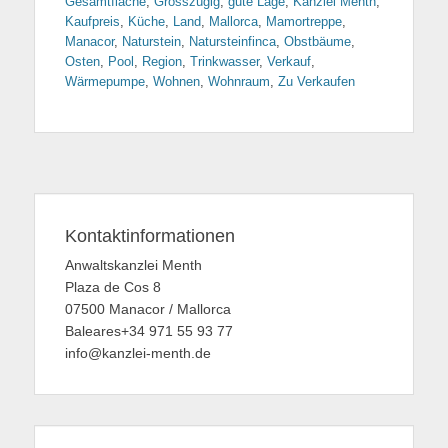
Gesamtfläche
,
Grosszügig
,
gute Lage
,
Kanzlei Menth
,
Kaufpreis
,
Küche
,
Land
,
Mallorca
,
Mamortreppe
,
Manacor
,
Naturstein
,
Natursteinfinca
,
Obstbäume
,
Osten
,
Pool
,
Region
,
Trinkwasser
,
Verkauf
,
Wärmepumpe
,
Wohnen
,
Wohnraum
,
Zu Verkaufen
Kontaktinformationen
Anwaltskanzlei Menth
Plaza de Cos 8
07500 Manacor / Mallorca
Baleares+34 971 55 93 77
info@kanzlei-menth.de