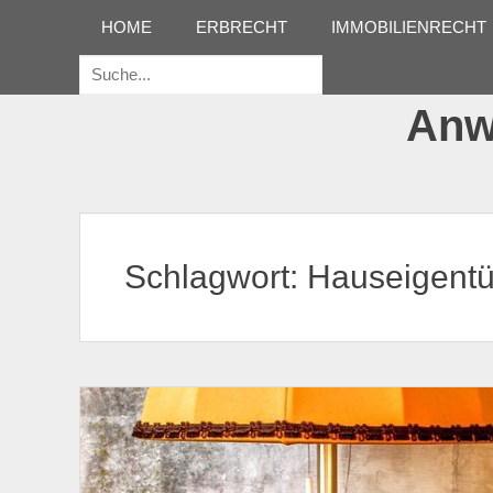
Erstes Menü
Zum
HOME
ERBRECHT
IMMOBILIENRECHT
Inhalt:
Suche
für:
Anwa
Schlagwort:
Hauseigent