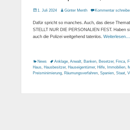
Gepostet
1. Juli 2024
Autor
Günter Menth
Kommentar schreibe
am
Dafür spricht so manches. Auch, das diese Themat
STELLT NUR DIE PERSONALIEN FEST. Haben sich d
auch die Polizei weitgehend tatenlos.
Weiterlesen…
Kategorien
News
Tags
Anklage
,
Anwalt
,
Banken
,
Besetzer
,
Finca
,
F
Haus
,
Hausbesitzer
,
Hauseigentümer
,
Hilfe
,
Immobilien
,
M
Preisminimierung
,
Räumungsverfahren
,
Spanien
,
Staat
,
V