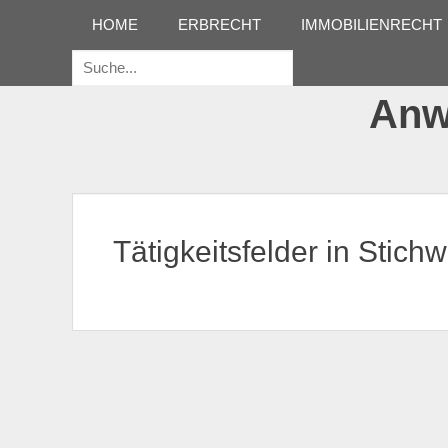
Erstes Menü
Zum
HOME
ERBRECHT
IMMOBILIENRECHT
Inhalt:
Suche
für:
Anwa
Tätigkeitsfelder in Stich