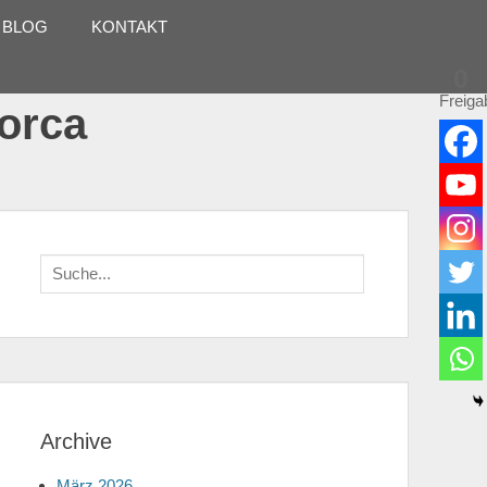
 BLOG
KONTAKT
0
Freiga
lorca
Suche
für:
Archive
März 2026