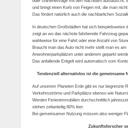
oder Gartenerträge mit den Nachbarn austauscht.
und bringt einen Korb von Feigen mit, die man nich
Das fördert natürlich auch die nachbarlichen Sozial
In deutschen Großstädten hat sich beispielsweise d
zeigt an wo das nächste fahrbereite Fahrzeug gepa
wahlweise für eine Fahrt oder eine Anzahl von Stun
Braucht man das Auto nicht mehr stellt man es am a
Anwohnerparkplätzen unter anderem geparkt werd
Das anfallende Entgelt wird automatisch vom Kont
Tendenziell alternativlos ist die gemeinsame
Auf unserem Planeten Erde gibt es nur begrenzte 
Verkehrsströme und Parkplätze ebenso wie Naturr
Werden Ferienimmobilien durchschnittlich jahreszeit
stehen zeitanteilig 80% leer.
Bei gemeinsamer Nutzung müssen also weniger Flä
Zukunftsforscher se