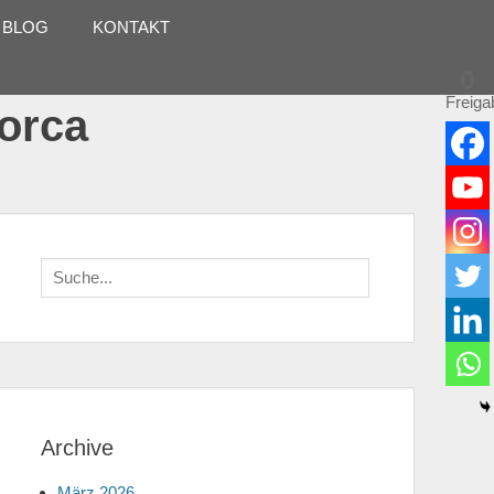
 BLOG
KONTAKT
0
Freiga
lorca
Suche
für:
Archive
März 2026