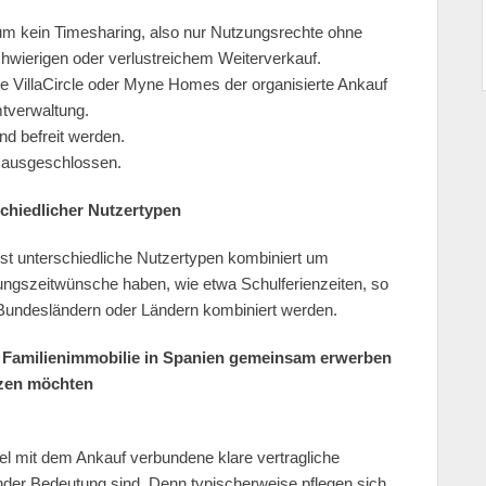
i um kein Timesharing, also nur Nutzungsrechte ohne
schwierigen oder verlustreichem Weiterverkauf.
e VillaCircle oder Myne Homes der organisierte Ankauf
tverwaltung.
nd befreit werden.
g ausgeschlossen.
chiedlicher Nutzertypen
st unterschiedliche Nutzertypen kombiniert um
zungszeitwünsche haben, wie etwa Schulferienzeiten, so
Bundesländern oder Ländern kombiniert werden.
e Familienimmobilie in Spanien gemeinsam erwerben
zen möchten
lel mit dem Ankauf verbundene klare vertragliche
nder Bedeutung sind. Denn typischerweise pflegen sich