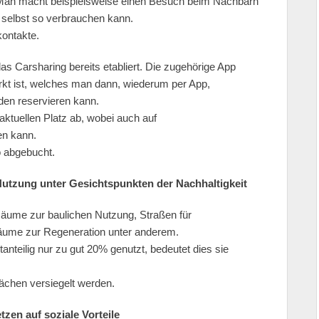
 Man macht beispielsweise einen Besuch beim Nachbarn
t selbst so verbrauchen kann.
kontakte.
as Carsharing bereits etabliert. Die zugehörige App
rkt ist, welches man dann, wiederum per App,
den reservieren kann.
ktuellen Platz ab, wobei auch auf
en kann.
o abgebucht.
 Nutzung unter Gesichtspunkten der Nachhaltigkeit
Räume zur baulichen Nutzung, Straßen für
äume zur Regeneration unter anderem.
anteilig nur zu gut 20% genutzt, bedeutet dies sie
chen versiegelt werden.
tzen auf soziale Vorteile