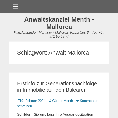
Menü
Anwaltskanzlei Menth -
Mallorca
Kanzleistandort Manacor / Mallorca, Plaza Cos 8 - Tel: +34
971 55 93 77
Schlagwort:
Anwalt Mallorca
Erstinfo zur Generationsnachfolge
in Immobilie auf den Balearen
Gepostet
9. Februar 2024
Autor
Günter Menth
Kommentar
am
schreiben
Schildern Sie uns kurz Ihre Ausgangssituation –