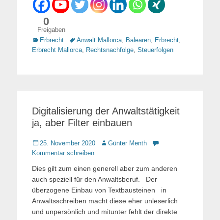
0
Freigaben
Kategorien
Erbrecht
Tags
Anwalt Mallorca
,
Balearen
,
Erbrecht
,
Erbrecht Mallorca
,
Rechtsnachfolge
,
Steuerfolgen
Digitalisierung der Anwaltstätigkeit
ja, aber Filter einbauen
Gepostet
25. November 2020
Autor
Günter Menth
am
Kommentar schreiben
Dies gilt zum einen generell aber zum anderen
auch speziell für den Anwaltsberuf. Der
überzogene Einbau von Textbausteinen in
Anwaltsschreiben macht diese eher unleserlich
und unpersönlich und mitunter fehlt der direkte