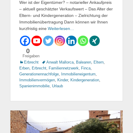
Wer ist der Eigentümer? – notarieller Ankaufpreis
– aktuell geschätzter Verkaufswert – Das Alter der
Eltern- und Kindergeneration – Zielrichtung der
Immobilienübertragung Dann können wir Ihnen
kurzfristig eine
Weiterlesen…
0
Freigaben
Kategorien
Erbrecht
Tags
Anwalt Mallorca
,
Balearen
,
Eltern
,
Erben
,
Erbrecht
,
Familiennetzwerk
,
Finca
,
Generationennachfolge
,
Immobilieneigentum
,
Immobilienvermögen
,
Kinder
,
Kindergeneration
,
Spanienimmobilie
,
Urlaub