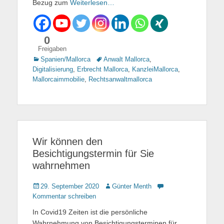
Bezug zum
Weiterlesen…
0
Freigaben
Kategorien
Spanien/Mallorca
Tags
Anwalt Mallorca
,
Digitalisierung
,
Erbrecht Mallorca
,
KanzleiMallorca
,
Mallorcaimmobilie
,
Rechtsanwaltmallorca
Wir können den
Besichtigungstermin für Sie
wahrnehmen
Gepostet
29. September 2020
Autor
Günter Menth
am
Kommentar schreiben
In Covid19 Zeiten ist die persönliche
Wahrnehmung von Besichtigungsterminen für