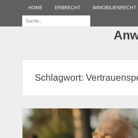
Erstes Menü
Zum
HOME
ERBRECHT
IMMOBILIENRECHT
Inhalt:
Suche
für:
Anwa
Schlagwort:
Vertrauensp