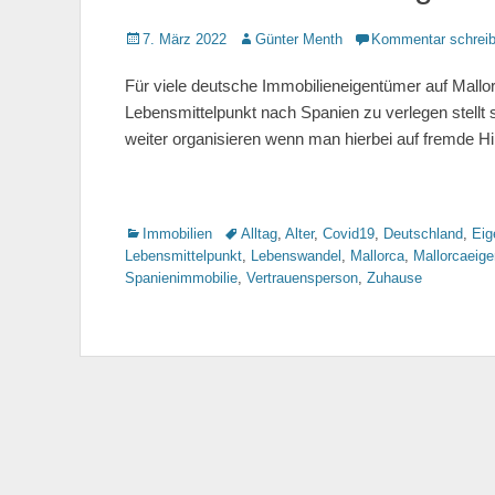
Gepostet
7. März 2022
Autor
Günter Menth
Kommentar schrei
am
Für viele deutsche Immobilieneigentümer auf Mallor
Lebensmittelpunkt nach Spanien zu verlegen stellt 
weiter organisieren wenn man hierbei auf fremde Hi
Kategorien
Immobilien
Tags
Alltag
,
Alter
,
Covid19
,
Deutschland
,
Eig
Lebensmittelpunkt
,
Lebenswandel
,
Mallorca
,
Mallorcaeig
Spanienimmobilie
,
Vertrauensperson
,
Zuhause