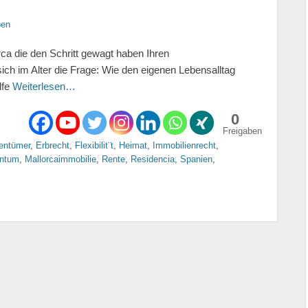
ben
ca die den Schritt gewagt haben Ihren
sich im Alter die Frage: Wie den eigenen Lebensalltag
lfe
Weiterlesen…
0
Freigaben
entümer
,
Erbrecht
,
Flexibilit¨t
,
Heimat
,
Immobilienrecht
,
entum
,
Mallorcaimmobilie
,
Rente
,
Residencia
,
Spanien
,