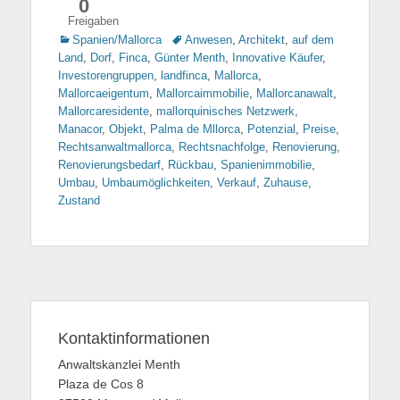
0
Freigaben
Kategorien
Spanien/Mallorca
Tags
Anwesen
,
Architekt
,
auf dem
Land
,
Dorf
,
Finca
,
Günter Menth
,
Innovative Käufer
,
Investorengruppen
,
landfinca
,
Mallorca
,
Mallorcaeigentum
,
Mallorcaimmobilie
,
Mallorcanawalt
,
Mallorcaresidente
,
mallorquinisches Netzwerk
,
Manacor
,
Objekt
,
Palma de Mllorca
,
Potenzial
,
Preise
,
Rechtsanwaltmallorca
,
Rechtsnachfolge
,
Renovierung
,
Renovierungsbedarf
,
Rückbau
,
Spanienimmobilie
,
Umbau
,
Umbaumöglichkeiten
,
Verkauf
,
Zuhause
,
Zustand
Kontaktinformationen
Anwaltskanzlei Menth
Plaza de Cos 8