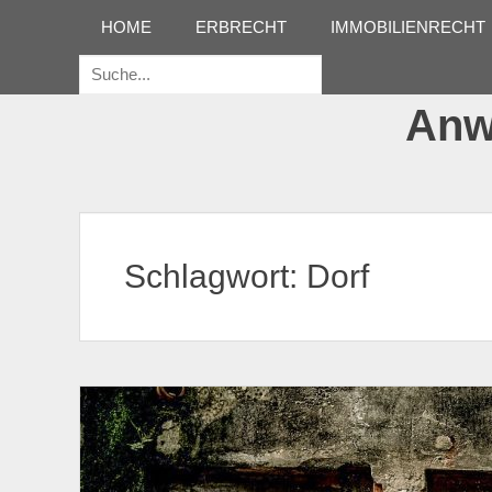
Erstes Menü
Zum
HOME
ERBRECHT
IMMOBILIENRECHT
Inhalt:
Suche
für:
Anwa
Schlagwort:
Dorf