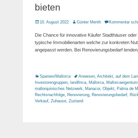
bieten
Gepostet
10. August 2022
Autor
Günter Menth
Kommentar schr
am
Die Chance für innovative Käufer Stadthäuser oder
typische Immobilienarten welche zur konkreten N
angepasst werden. Bei Renovierungsbedarf tendenzi
Kategorien
Spanien/Mallorca
Tags
Anwesen
,
Architekt
,
auf dem Lan
Investorengruppen
,
landfinca
,
Mallorca
,
Mallorcaeigentum
mallorquinisches Netzwerk
,
Manacor
,
Objekt
,
Palma de M
Rechtsnachfolge
,
Renovierung
,
Renovierungsbedarf
,
Rüc
Verkauf
,
Zuhause
,
Zustand