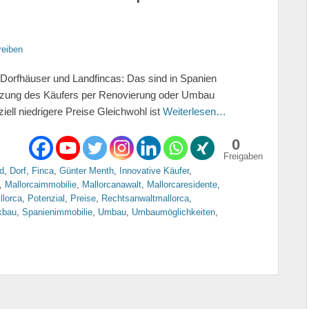
eiben
 Dorfhäuser und Landfincas: Das sind in Spanien
utzung des Käufers per Renovierung oder Umbau
ell niedrigere Preise Gleichwohl ist
Weiterlesen…
0
Freigaben
d
,
Dorf
,
Finca
,
Günter Menth
,
Innovative Käufer
,
,
Mallorcaimmobilie
,
Mallorcanawalt
,
Mallorcaresidente
,
llorca
,
Potenzial
,
Preise
,
Rechtsanwaltmallorca
,
kbau
,
Spanienimmobilie
,
Umbau
,
Umbaumöglichkeiten
,