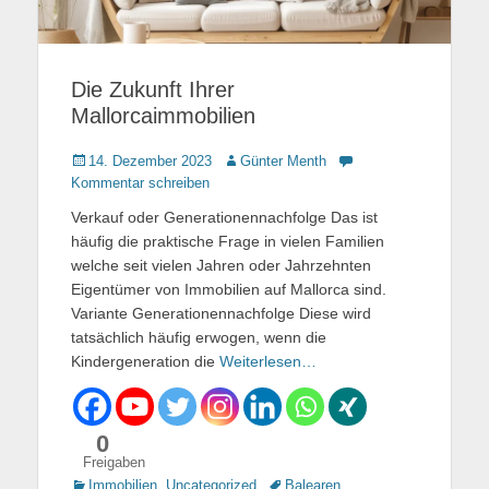
Die Zukunft Ihrer
Mallorcaimmobilien
Gepostet
14. Dezember 2023
Autor
Günter Menth
am
Kommentar schreiben
Verkauf oder Generationennachfolge Das ist
häufig die praktische Frage in vielen Familien
welche seit vielen Jahren oder Jahrzehnten
Eigentümer von Immobilien auf Mallorca sind.
Variante Generationennachfolge Diese wird
tatsächlich häufig erwogen, wenn die
Kindergeneration die
Weiterlesen…
0
Freigaben
Kategorien
Immobilien
,
Uncategorized
Tags
Balearen
,