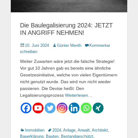
Die Baulegalisierung 2024: JETZT
IN ANGRIFF NEHMEN!
Gepostet
10. Juni 2024
Autor
Günter Menth
Kommentar
am
schreiben
Weiter Zuwarten wäre jetzt die falsche Strategie!
Vor gut 10 Jahren gab es bereits eine ähnliche
Gesetzesinitiative, welche von vielen Eigentümern
nicht genutzt wurde. Das wird nun nicht wieder
passieren. Die Devise heißt: Den
Legalisierungsprozess
Weiterlesen…
Kategorien
Immobilien
Tags
2024
,
Anlage
,
Anwalt
,
Architekt
,
Bauerklärung
,
Bauten
,
Bestandgeschützt
,