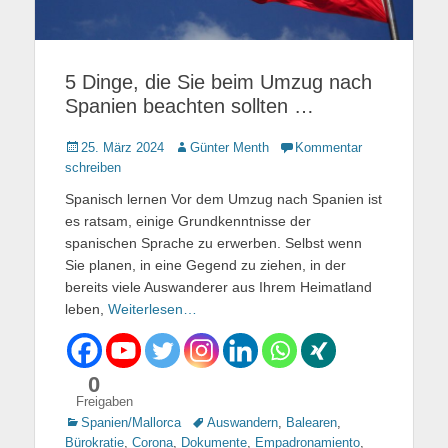
5 Dinge, die Sie beim Umzug nach
Spanien beachten sollten …
Gepostet
25. März 2024
Autor
Günter Menth
Kommentar
am
schreiben
Spanisch lernen Vor dem Umzug nach Spanien ist
es ratsam, einige Grundkenntnisse der
spanischen Sprache zu erwerben. Selbst wenn
Sie planen, in eine Gegend zu ziehen, in der
bereits viele Auswanderer aus Ihrem Heimatland
leben,
Weiterlesen…
0
Freigaben
Kategorien
Spanien/Mallorca
Tags
Auswandern
,
Balearen
,
Bürokratie
,
Corona
,
Dokumente
,
Empadronamiento
,