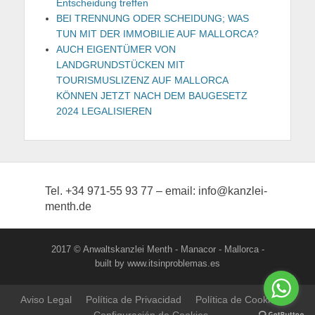
Entscheidung treffen
BEI TRENNUNG ODER SCHEIDUNG; WAS
TUN MIT DER IMMOBILIE AUF MALLORCA?
AUCH EIGENTÜMER VON
LANDGRUNDSTÜCKEN MIT
TOURISMUSLIZENZ AUF MALLORCA
KÖNNEN JETZT NACH DEM BAUGESETZ
2024 LEGALISIEREN
Tel. +34 971-55 93 77 – email: info@kanzlei-
menth.de
2017 © Anwaltskanzlei Menth - Manacor - Mallorca -
built by www.itsinproblemas.es
Aviso Legal
Política de Privacidad
Política de Cookies
Configuración de Cookies