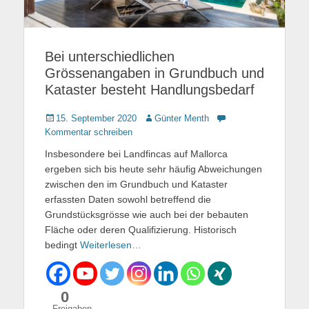
Bei unterschiedlichen
Grössenangaben in Grundbuch und
Kataster besteht Handlungsbedarf
Gepostet
15. September 2020
Autor
Günter Menth
am
Kommentar schreiben
Insbesondere bei Landfincas auf Mallorca
ergeben sich bis heute sehr häufig Abweichungen
zwischen den im Grundbuch und Kataster
erfassten Daten sowohl betreffend die
Grundstücksgrösse wie auch bei der bebauten
Fläche oder deren Qualifizierung. Historisch
bedingt
Weiterlesen…
0
Freigaben