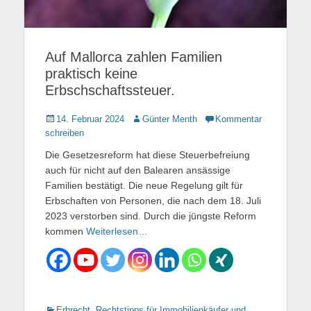
Auf Mallorca zahlen Familien
praktisch keine
Erbschschaftssteuer.
Gepostet
14. Februar 2024
Autor
Günter Menth
Kommentar
am
schreiben
Die Gesetzesreform hat diese Steuerbefreiung
auch für nicht auf den Balearen ansässige
Familien bestätigt. Die neue Regelung gilt für
Erbschaften von Personen, die nach dem 18. Juli
2023 verstorben sind. Durch die jüngste Reform
kommen
Weiterlesen…
Kategorien
Erbrecht
,
Rechtstipps für Immobilienkäufer und