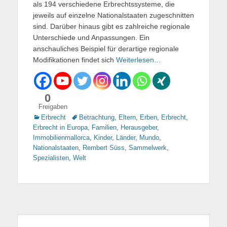
als 194 verschiedene Erbrechtssysteme, die
jeweils auf einzelne Nationalstaaten zugeschnitten
sind. Darüber hinaus gibt es zahlreiche regionale
Unterschiede und Anpassungen. Ein
anschauliches Beispiel für derartige regionale
Modifikationen findet sich
Weiterlesen…
0
Freigaben
Kategorien
Erbrecht
Tags
Betrachtung
,
Eltern
,
Erben
,
Erbrecht
,
Erbrecht in Europa
,
Familien
,
Herausgeber
,
Immobilienmallorca
,
Kinder
,
Länder
,
Mundo
,
Nationalstaaten
,
Rembert Süss
,
Sammelwerk
,
Spezialisten
,
Welt