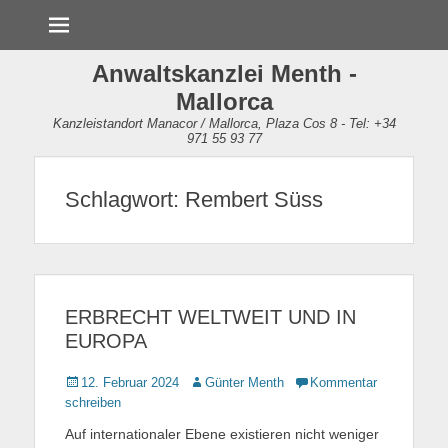
Menü
Anwaltskanzlei Menth -
Mallorca
Kanzleistandort Manacor / Mallorca, Plaza Cos 8 - Tel: +34
971 55 93 77
Schlagwort:
Rembert Süss
ERBRECHT WELTWEIT UND IN
EUROPA
Gepostet
12. Februar 2024
Autor
Günter Menth
Kommentar
am
schreiben
Auf internationaler Ebene existieren nicht weniger