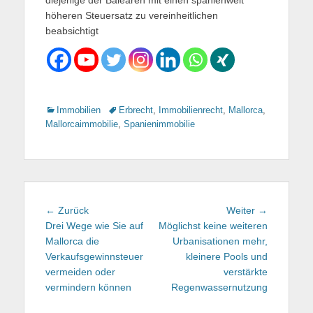
diejenige der Balearen mit einen spanienweit
höheren Steuersatz zu vereinheitlichen
beabsichtigt
Kategorien
Immobilien
Tags
Erbrecht
,
Immobilienrecht
,
Mallorca
,
Mallorcaimmobilie
,
Spanienimmobilie
Beitragsnavigation
← Zurück
Vorhergehender
Weiter →
Nächster
Drei Wege wie Sie auf
Beitrag:
Möglichst keine weiteren
Beitrag:
Mallorca die
Urbanisationen mehr,
Verkaufsgewinnsteuer
kleinere Pools und
vermeiden oder
verstärkte
vermindern können
Regenwassernutzung