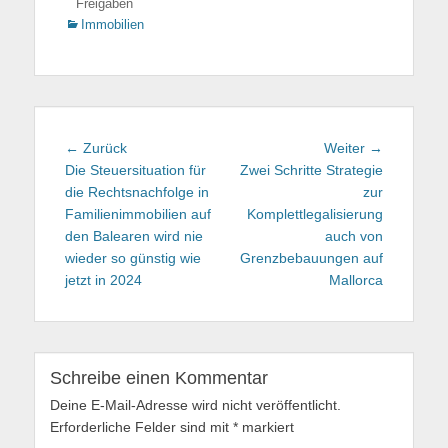
Freigaben
Kategorien
Immobilien
Beitragsnavigation
← Zurück
Vorhergehender
Weiter →
Nächster
Die Steuersituation für
Beitrag:
Zwei Schritte Strategie
Beitrag:
die Rechtsnachfolge in
zur
Familienimmobilien auf
Komplettlegalisierung
den Balearen wird nie
auch von
wieder so günstig wie
Grenzbebauungen auf
jetzt in 2024
Mallorca
Schreibe einen Kommentar
Deine E-Mail-Adresse wird nicht veröffentlicht.
Erforderliche Felder sind mit
*
markiert