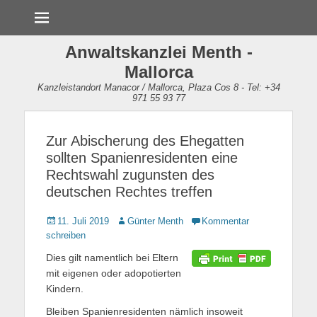
Menü
Anwaltskanzlei Menth -
Mallorca
Kanzleistandort Manacor / Mallorca, Plaza Cos 8 - Tel: +34
971 55 93 77
Zur Abischerung des Ehegatten
sollten Spanienresidenten eine
Rechtswahl zugunsten des
deutschen Rechtes treffen
Gepostet
11. Juli 2019
Autor
Günter Menth
Kommentar
am
schreiben
Dies gilt namentlich bei Eltern
mit eigenen oder adopotierten
Kindern.
Bleiben Spanienresidenten nämlich insoweit