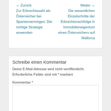
Beitragsnavigation
← Zurück
Vorhergehender
Weiter →
Nächster
Zur Erbrechtswahl als
Beitrag:
Die wesentlichen
Beitrag:
Österreicher bei
Einzelschritte der
Spanienvermögen: Die
Erbrechtsnachfolge in
richtige Strategie
Immobilieneigentum
anwenden
eines Österreichers auf
Mallorca
Schreibe einen Kommentar
Deine E-Mail-Adresse wird nicht veröffentlicht.
Erforderliche Felder sind mit
*
markiert
Kommentar
*