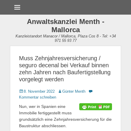
Menü
Anwaltskanzlei Menth -
Mallorca
Kanzleistandort Manacor / Mallorca, Plaza Cos 8 - Tel: +34
971 55 93 77
Muss Zehnjahresversicherung /
seguro decenal bei Verkauf binnen
zehn Jahren nach Baufertigstellung
vorgelegt werden
Gepostet
8. November 2022
Autor
Günter Menth
am
Kommentar schreiben
Nun, wer in Spanien eine
Immobilie fertiggestellt muss
grundsätzlich eine Zehnjahresversicherung für die
Baustruktur abschliessen.