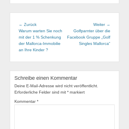
Beitragsnavigation
← Zurück
Vorhergehender
Weiter →
Nächster
Warum warten Sie noch
Beitrag:
Golfparnter über die
Beitrag:
mit der 1 % Schenkung
Facebook Gruppe „Golf
der Mallorca-Immobilie
Singles Mallorca“
an Ihre Kinder ?
Schreibe einen Kommentar
Deine E-Mail-Adresse wird nicht veröffentlicht.
Erforderliche Felder sind mit
*
markiert
Kommentar
*