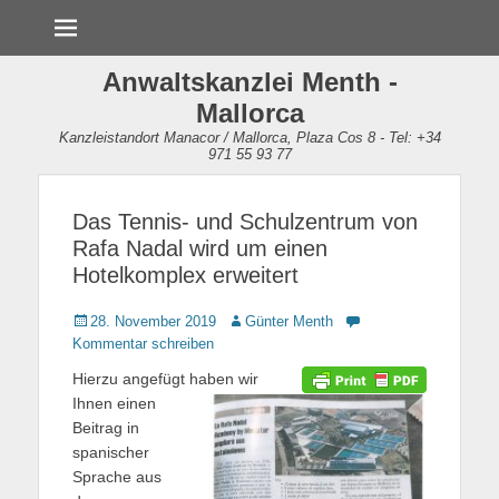
Menü
Anwaltskanzlei Menth -
Mallorca
Kanzleistandort Manacor / Mallorca, Plaza Cos 8 - Tel: +34
971 55 93 77
Das Tennis- und Schulzentrum von
Rafa Nadal wird um einen
Hotelkomplex erweitert
Gepostet
28. November 2019
Autor
Günter Menth
am
Kommentar schreiben
Hierzu angefügt haben wir
Ihnen einen
Beitrag in
spanischer
Sprache aus