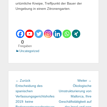
urtümliche Kneipe, Treffpunkt der Bauer der
Umgebung in einem Zitronengarten.
0
Freigaben
Kategorien
Uncategorized
Beitragsnavigation
← Zurück
Vorhergehender
Weiter →
Nächster
Entscheidung des
Beitrag:
Ökologische
Beitrag:
spanischen
Umstrukturierung von
Verfassungsgerichtshofes
Mallorca, Ihre
2019: keine
Geschäftstätigkeit auf
Bodenwertzuwachssteuer
der Insel und was