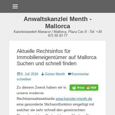
Menü
Anwaltskanzlei Menth -
Mallorca
Kanzleistandort Manacor / Mallorca, Plaza Cos 8 - Tel: +34
971 55 93 77
Aktuelle Rechtsinfos für
Immobilieneigentümer auf Mallorca
Suchen und schnell finden
Gepostet
8. Juli 2019
Autor
Günter Menth
Kommentar
am
schreiben
Zu diesem Zweck haben wir in
unsere moderne
Rechtsanwaltswebseite
www.kanzlei-menth.de
eine gesonderte Stichwortfunktion eingefügt mit
welcher sie sehr schnell den gewünschten