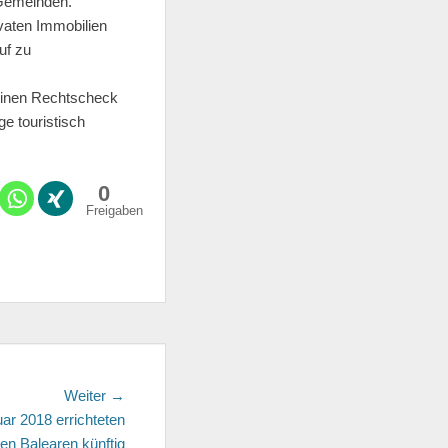
 Gemeinden.
vaten Immobilien
uf zu
 einen Rechtscheck
ge touristisch
0
Freigaben
Weiter →
Nächster
ar 2018 errichteten
Beitrag:
n Balearen künftig