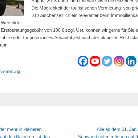
August 2018 durch den Inselrat sowie die einzelnen
Die Möglichkeit der touristischen Vermietung von pri
ist zwischenzeitlich ein relevanter beim Immobilienka
 Wertfaktor.
r Erstberatungsgebühr von 190 € zzgl. Ust. können wir gerne für Sie
mobilie oder Ihr potenzielles Ankaufobjekt nach der aktuellen Rechtsla
kann.
nvermietung
avigation
hender
r mehr in kleineren
Alle ab dem 01. Janu
uf den Balearen. Ist das
Schwarzbauten müssen auf de