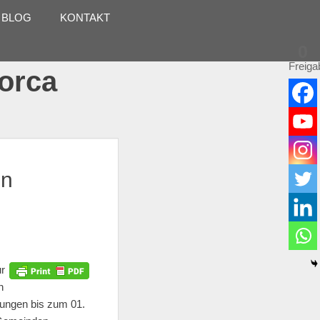
 BLOG
KONTAKT
0
Freiga
lorca
on
r
n
rungen bis zum 01.