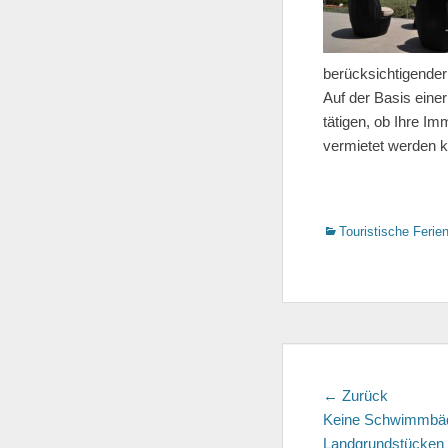
berücksichtigender
Auf der Basis eine
tätigen, ob Ihre Im
vermietet werden 
Kategorien
Touristische Ferie
Beitragsn
← Zurück
Vorherge
Keine Schwimmbäde
Beitrag:
Landgrundstücken a