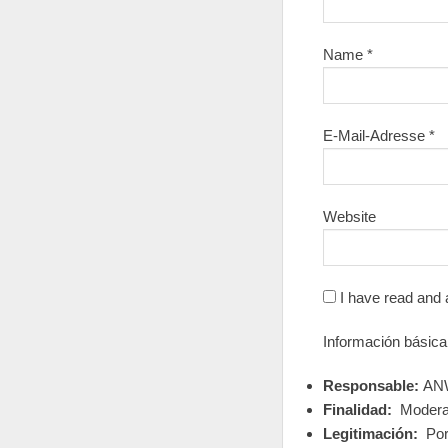
Name
*
E-Mail-Adresse
*
Website
I have read and 
Información básica
Responsable:
ANW
Finalidad:
Moderar
Legitimación:
Por 