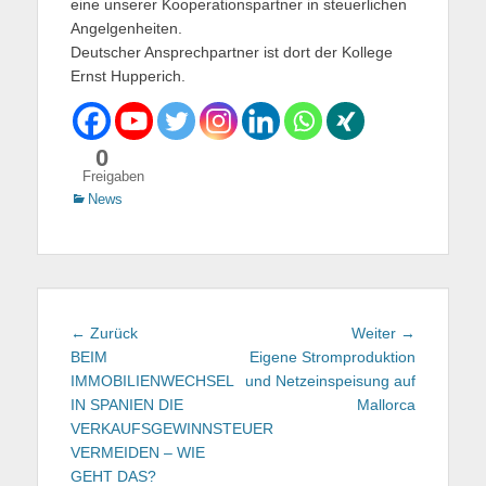
eine unserer Kooperationspartner in steuerlichen
Angelgenheiten.
Deutscher Ansprechpartner ist dort der Kollege
Ernst Hupperich.
0
Freigaben
Kategorien
News
Beitragsnavigation
← Zurück
Vorhergehender
Weiter →
Nächster
BEIM
Beitrag:
Eigene Stromproduktion
Beitrag:
IMMOBILIENWECHSEL
und Netzeinspeisung auf
IN SPANIEN DIE
Mallorca
VERKAUFSGEWINNSTEUER
VERMEIDEN – WIE
GEHT DAS?