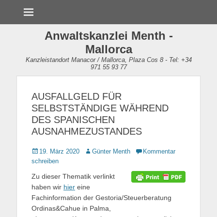
Menü
Anwaltskanzlei Menth -
Mallorca
Kanzleistandort Manacor / Mallorca, Plaza Cos 8 - Tel: +34
971 55 93 77
AUSFALLGELD FÜR
SELBSTSTÄNDIGE WÄHREND
DES SPANISCHEN
AUSNAHMEZUSTANDES
Gepostet
19. März 2020
Autor
Günter Menth
Kommentar
am
schreiben
Zu dieser Thematik verlinkt
haben wir
hier
eine
Fachinformation der Gestoria/Steuerberatung
Ordinas&Cahue in Palma,